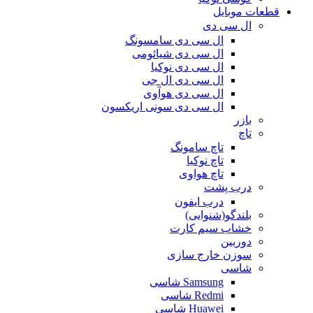
قطعات موبایل
ال سی دی
ال سی دی سامسونگ
ال سی دی شیائومی
ال سی دی نوکیا
ال سی دی ال جی
ال سی دی هوآوی
ال سی دی سونی اریکسون
بازر
تاچ
تاچ سامونگ
تاچ نوکیا
تاچ هواوی
درب پشت
درب ایفون
بلندگو(شنوایی)
خشاب سیم کارت
دوربین
سوزن خارج سازی
شاسی
Samsung شاسی
Redmi شاسی
Huawei شاسی