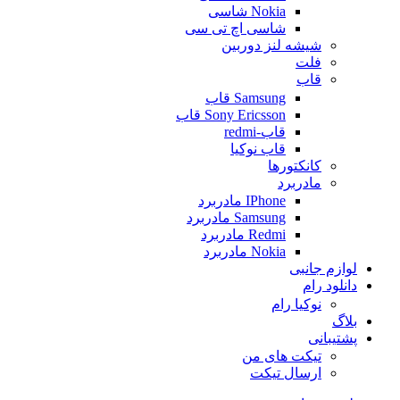
Nokia شاسی
شاسی اچ تی سی
شیشه لنز دوربین
فلت
قاب
Samsung قاب
Sony Ericsson قاب
قاب-redmi
قاب نوکیا
کانکتورها
مادربرد
IPhone مادربرد
Samsung مادربرد
Redmi مادربرد
Nokia مادربرد
لوازم جانبی
دانلود رام
نوکیا رام
بلاگ
پشتیبانی
تیکت های من
ارسال تیکت