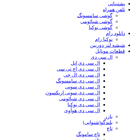
پشتیبانی
تلفن همراه
گوشی سامسونگ
گوشی شیائومی
گوشی نوکیا
دانلود رام
نوکیا رام
شیشه لنز دوربین
قطعات موبایل
ال سی دی
ال سی دی اپل
ال سی دی اچ تی سی
ال سی دی ال جی
ال سی دی سامسونگ
ال سی دی سونی
ال سی دی سونی اریکسون
ال سی دی شیائومی
ال سی دی نوکیا
ال سی دی هوآوی
بازر
بلندگو(شنوایی)
تاچ
تاچ سامونگ