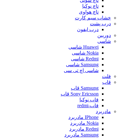
تاچ سونی
تاچ نوکیا
تاچ هواوی
خشاب سیم کارت
درب پشت
درب ایفون
دوربین
شاسی
Huawei شاسی
Nokia شاسی
Redmi شاسی
Samsung شاسی
شاسی اچ تی سی
فلت
قاب
Samsung قاب
Sony Ericsson قاب
قاب نوکیا
قاب-redmi
مادربرد
IPhone مادربرد
Nokia مادربرد
Redmi مادربرد
Samsung مادربرد