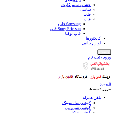
خشاب سیم کارت
شاسی
فلت
قاب
Samsung قاب
Sony Ericsson قاب
قاب نوکیا
کانکتورها
لوازم جانبی
جستجو
ورود / ثبت نام
0
مورد
مرور دسته ها
تلفن همراه
گوشی سامسونگ
گوشی شیائومی
گوشی نوکیا