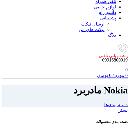
تلفن همراه
لوازم جانبی
دانلود رام
پشتیبانی
ارسال تیکت
تیکت های من
بلاگ
پـشـتـیـبانی تلفنی
09916800019
0
0
مورد
/
0
تومان
Nokia مادربرد
دسته بندی‌ها
بستن
دسته بندی محصولات