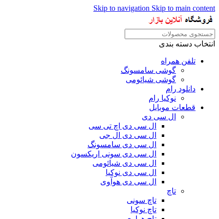
Skip to navigation
Skip to main content
انتخاب دسته بندی
تلفن همراه
گوشی سامسونگ
گوشی شیائومی
دانلود رام
نوکیا رام
قطعات موبایل
ال سی دی
ال سی دی اچ تی سی
ال سی دی ال جی
ال سی دی سامسونگ
ال سی دی سونی اریکسون
ال سی دی شیائومی
ال سی دی نوکیا
ال سی دی هوآوی
تاچ
تاچ سونی
تاچ نوکیا
تاچ هواوی