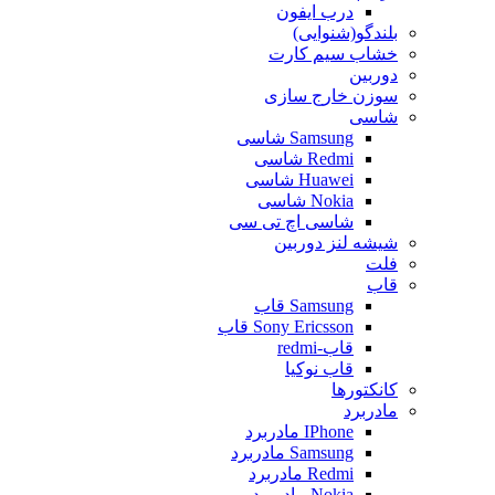
درب ایفون
بلندگو(شنوایی)
خشاب سیم کارت
دوربین
سوزن خارج سازی
شاسی
Samsung شاسی
Redmi شاسی
Huawei شاسی
Nokia شاسی
شاسی اچ تی سی
شیشه لنز دوربین
فلت
قاب
Samsung قاب
Sony Ericsson قاب
قاب-redmi
قاب نوکیا
کانکتورها
مادربرد
IPhone مادربرد
Samsung مادربرد
Redmi مادربرد
Nokia مادربرد