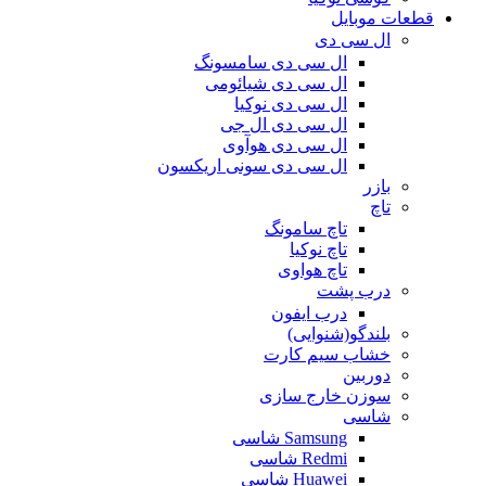
قطعات موبایل
ال سی دی
ال سی دی سامسونگ
ال سی دی شیائومی
ال سی دی نوکیا
ال سی دی ال جی
ال سی دی هوآوی
ال سی دی سونی اریکسون
بازر
تاچ
تاچ سامونگ
تاچ نوکیا
تاچ هواوی
درب پشت
درب ایفون
بلندگو(شنوایی)
خشاب سیم کارت
دوربین
سوزن خارج سازی
شاسی
Samsung شاسی
Redmi شاسی
Huawei شاسی