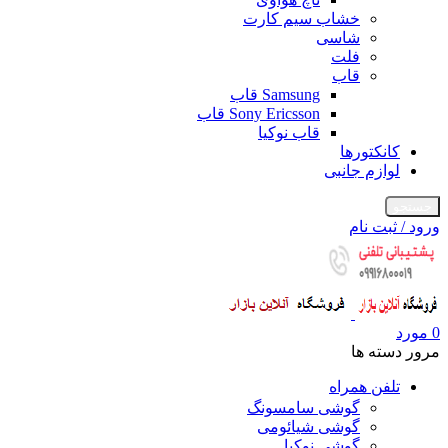
خشاب سیم کارت
شاسی
فلت
قاب
Samsung قاب
Sony Ericsson قاب
قاب نوکیا
کانکتورها
لوازم جانبی
جستجو
ورود / ثبت نام
0
مورد
مرور دسته ها
تلفن همراه
گوشی سامسونگ
گوشی شیائومی
گوشی نوکیا