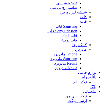
Nokia شاسی
شاسی اچ تی سی
شیشه لنز دوربین
فلت
قاب
Samsung قاب
Sony Ericsson قاب
قاب-redmi
قاب نوکیا
کانکتورها
مادربرد
IPhone مادربرد
Samsung مادربرد
Redmi مادربرد
Nokia مادربرد
لوازم جانبی
دانلود رام
نوکیا رام
بلاگ
پشتیبانی
تیکت های من
ارسال تیکت