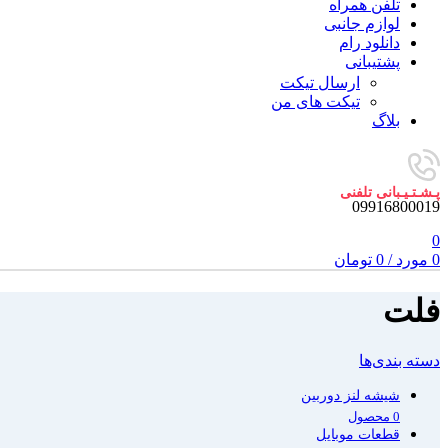
تلفن همراه
لوازم جانبی
دانلود رام
پشتیبانی
ارسال تیکت
تیکت های من
بلاگ
پـشـتـیـبانی تلفنی
09916800019
0
0
مورد
/
0
تومان
فلت
دسته بندی‌ها
شیشه لنز دوربین
0 محصول
قطعات موبایل