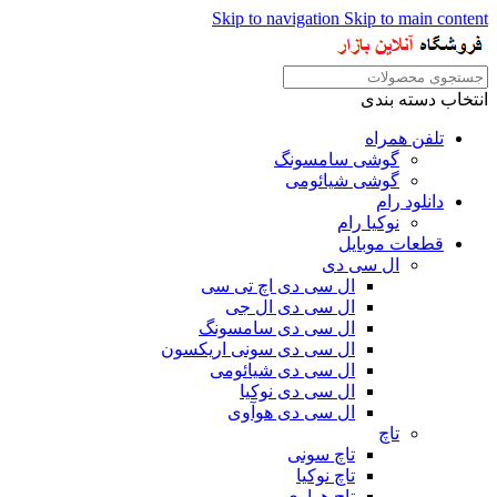
Skip to navigation
Skip to main content
انتخاب دسته بندی
تلفن همراه
گوشی سامسونگ
گوشی شیائومی
دانلود رام
نوکیا رام
قطعات موبایل
ال سی دی
ال سی دی اچ تی سی
ال سی دی ال جی
ال سی دی سامسونگ
ال سی دی سونی اریکسون
ال سی دی شیائومی
ال سی دی نوکیا
ال سی دی هوآوی
تاچ
تاچ سونی
تاچ نوکیا
تاچ هواوی