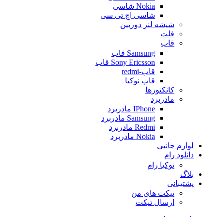
Nokia شاسی
شاسی اچ تی سی
شیشه لنز دوربین
فلت
قاب
Samsung قاب
Sony Ericsson قاب
قاب-redmi
قاب نوکیا
کانکتورها
مادربرد
IPhone مادربرد
Samsung مادربرد
Redmi مادربرد
Nokia مادربرد
لوازم جانبی
دانلود رام
نوکیا رام
بلاگ
پشتیبانی
تیکت های من
ارسال تیکت