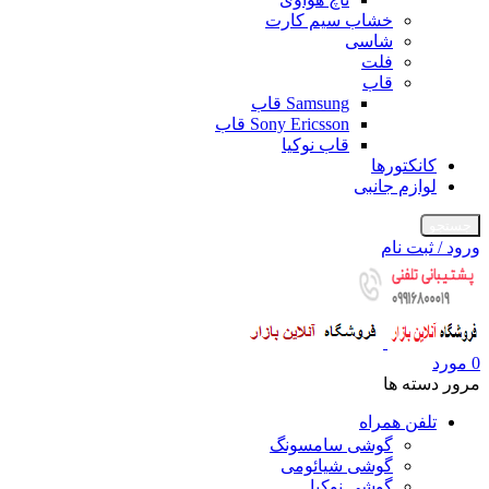
خشاب سیم کارت
شاسی
فلت
قاب
Samsung قاب
Sony Ericsson قاب
قاب نوکیا
کانکتورها
لوازم جانبی
جستجو
ورود / ثبت نام
0
مورد
مرور دسته ها
تلفن همراه
گوشی سامسونگ
گوشی شیائومی
گوشی نوکیا