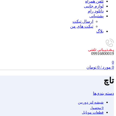
تلفن همراه
لوازم جانبی
دانلود رام
پشتیبانی
ارسال تیکت
تیکت های من
بلاگ
پـشـتـیـبانی تلفنی
09916800019
0
0
مورد
/
0
تومان
تاچ
دسته بندی‌ها
شیشه لنز دوربین
0 محصول
قطعات موبایل