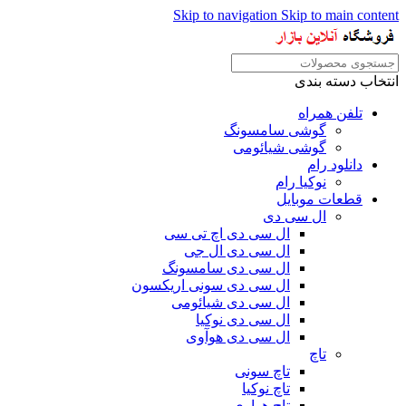
Skip to navigation
Skip to main content
انتخاب دسته بندی
تلفن همراه
گوشی سامسونگ
گوشی شیائومی
دانلود رام
نوکیا رام
قطعات موبایل
ال سی دی
ال سی دی اچ تی سی
ال سی دی ال جی
ال سی دی سامسونگ
ال سی دی سونی اریکسون
ال سی دی شیائومی
ال سی دی نوکیا
ال سی دی هوآوی
تاچ
تاچ سونی
تاچ نوکیا
تاچ هواوی