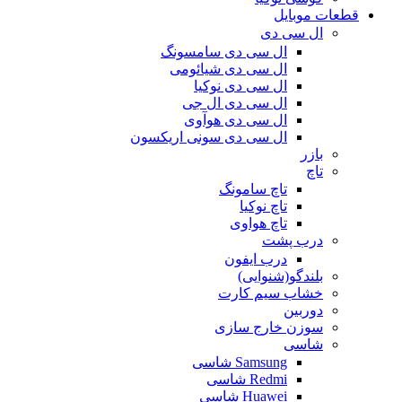
قطعات موبایل
ال سی دی
ال سی دی سامسونگ
ال سی دی شیائومی
ال سی دی نوکیا
ال سی دی ال جی
ال سی دی هوآوی
ال سی دی سونی اریکسون
بازر
تاچ
تاچ سامونگ
تاچ نوکیا
تاچ هواوی
درب پشت
درب ایفون
بلندگو(شنوایی)
خشاب سیم کارت
دوربین
سوزن خارج سازی
شاسی
Samsung شاسی
Redmi شاسی
Huawei شاسی