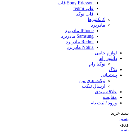
Sony Ericsson قاب
قاب-redmi
قاب نوکیا
کانکتورها
مادربرد
IPhone مادربرد
Samsung مادربرد
Redmi مادربرد
Nokia مادربرد
لوازم جانبی
دانلود رام
نوکیا رام
بلاگ
پشتیبانی
تیکت های من
ارسال تیکت
علاقه مندی
مقايسه
ورود / ثبت نام
سبد خرید
بستن
ورود
بستن