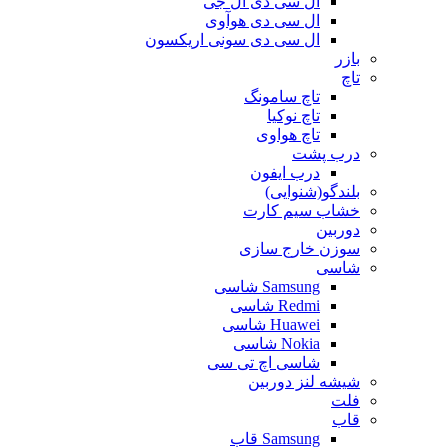
ال سی دی ال جی
ال سی دی هوآوی
ال سی دی سونی اریکسون
بازر
تاچ
تاچ سامونگ
تاچ نوکیا
تاچ هواوی
درب پشت
درب ایفون
بلندگو(شنوایی)
خشاب سیم کارت
دوربین
سوزن خارج سازی
شاسی
Samsung شاسی
Redmi شاسی
Huawei شاسی
Nokia شاسی
شاسی اچ تی سی
شیشه لنز دوربین
فلت
قاب
Samsung قاب