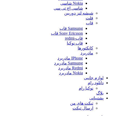
Nokia شاسی
شاسی اچ تی سی
شیشه لنز دوربین
فلت
قاب
Samsung قاب
Sony Ericsson قاب
قاب-redmi
قاب نوکیا
کانکتورها
مادربرد
IPhone مادربرد
Samsung مادربرد
Redmi مادربرد
Nokia مادربرد
لوازم جانبی
دانلود رام
نوکیا رام
بلاگ
پشتیبانی
تیکت های من
ارسال تیکت