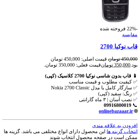
-22%
فروخته شده
مقايسه
قاب نوکیا 2700
450,000
تومان
قیمت اصلی: 450,000 تومان
بود.
350,000
تومان
قیمت فعلی: 350,000 تومان.
📱 قاب بدون شاسی نوکیا 2700 کلاسیک (کپی)
✅ کیفیت مطلوب و قیمت مناسب
✅ سازگار کامل با مدل Nokia 2700 Classic
✅ رنگ: سفید (کپی)
✅ نصب آسان | ۳ ماه گارانتی
09916800019
📞
onlinebazaaar.ir
🌐
افزودن به علاقه مندی
انتخاب گزینه ها
این محصول دارای انواع مختلفی می باشد. گزینه ها
ممکن است در صفحه محصول انتخاب شوند