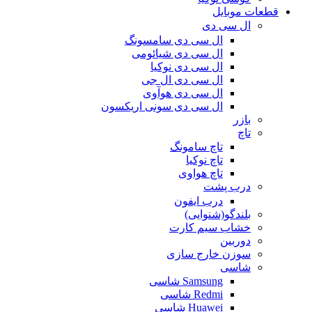
قطعات موبایل
ال سی دی
ال سی دی سامسونگ
ال سی دی شیائومی
ال سی دی نوکیا
ال سی دی ال جی
ال سی دی هوآوی
ال سی دی سونی اریکسون
بازر
تاچ
تاچ سامونگ
تاچ نوکیا
تاچ هواوی
درب پشت
درب ایفون
بلندگو(شنوایی)
خشاب سیم کارت
دوربین
سوزن خارج سازی
شاسی
Samsung شاسی
Redmi شاسی
Huawei شاسی