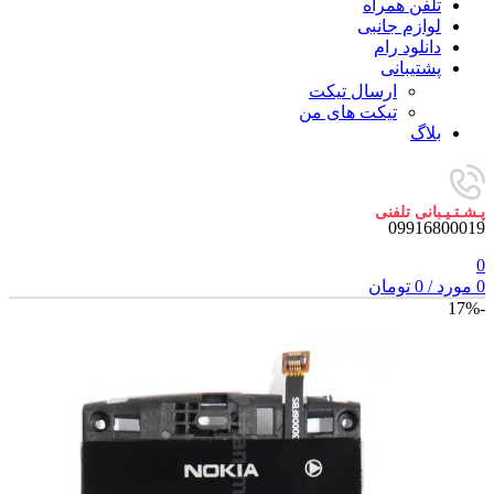
تلفن همراه
لوازم جانبی
دانلود رام
پشتیبانی
ارسال تیکت
تیکت های من
بلاگ
پـشـتـیـبانی تلفنی
09916800019
0
0
مورد
/
0
تومان
-17%