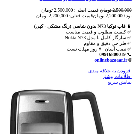
2,500,000
تومان
قیمت اصلی: 2,500,000 تومان
بود.
2,200,000
تومان
قیمت فعلی: 2,200,000 تومان.
📱 قاب نوکیا N73 بدون شاسی (رنگ مشکی - کپی)
✅ کیفیت مطلوب و قیمت مناسب
✅ سازگار کامل با مدل Nokia N73
✅ طراحی دقیق و مقاوم
✅ نصب آسان | ۷ روز مهلت تست
09916800019
📞
onlinebazaaar.ir
🌐
افزودن به علاقه مندی
اطلاعات بیشتر
نمایش سریع