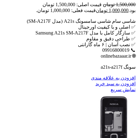
1,500,000
تومان
قیمت اصلی: 1,500,000 تومان
بود.
1,000,000
تومان
قیمت فعلی: 1,000,000 تومان.
شاسی سام شاسی سامسونگ A21s (مدل SM-A217F)
✅ اصلی و با کیفیت اورجینال
✅ سازگار کامل با مدل Samsung A21s SM-A217F
✅ طراحی دقیق و مقاوم
✅ نصب آسان | ۶ ماه گارانتی
📞 09916800019
🌐 onlinebazaaar.ir
سونگ a21s-a217f
افزودن به علاقه مندی
افزودن به سبد خرید
نمایش سریع