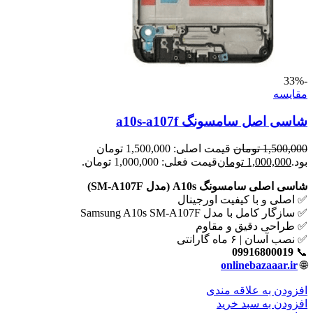
-33%
مقايسه
شاسی اصل سامسونگ a10s-a107f
1,500,000
تومان
قیمت اصلی: 1,500,000 تومان
بود.
1,000,000
تومان
قیمت فعلی: 1,000,000 تومان.
شاسی اصلی سامسونگ A10s (مدل SM-A107F)
✅ اصلی و با کیفیت اورجینال
✅ سازگار کامل با مدل Samsung A10s SM-A107F
✅ طراحی دقیق و مقاوم
✅ نصب آسان | ۶ ماه گارانتی
09916800019
📞
onlinebazaaar.ir
🌐
افزودن به علاقه مندی
افزودن به سبد خرید