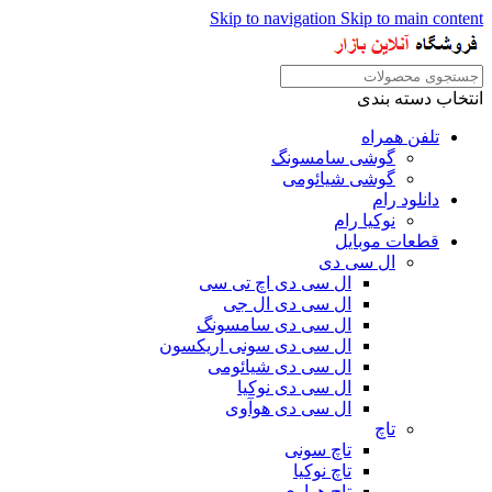
Skip to navigation
Skip to main content
انتخاب دسته بندی
تلفن همراه
گوشی سامسونگ
گوشی شیائومی
دانلود رام
نوکیا رام
قطعات موبایل
ال سی دی
ال سی دی اچ تی سی
ال سی دی ال جی
ال سی دی سامسونگ
ال سی دی سونی اریکسون
ال سی دی شیائومی
ال سی دی نوکیا
ال سی دی هوآوی
تاچ
تاچ سونی
تاچ نوکیا
تاچ هواوی