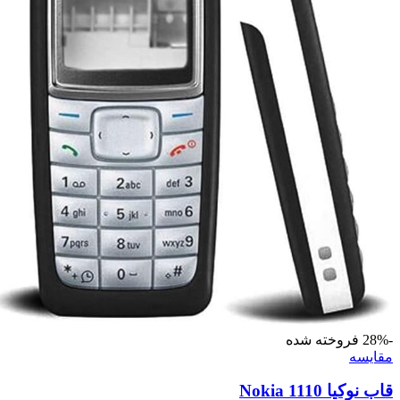
-28%
فروخته شده
مقايسه
قاب نوکیا Nokia 1110