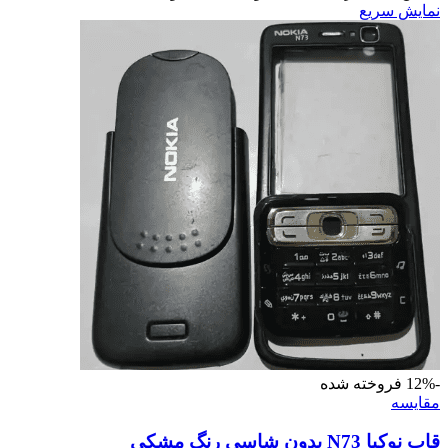
نمایش سریع
-12%
فروخته شده
مقايسه
قاب نوکیا N73 بدون شاسی رنگ مشکی