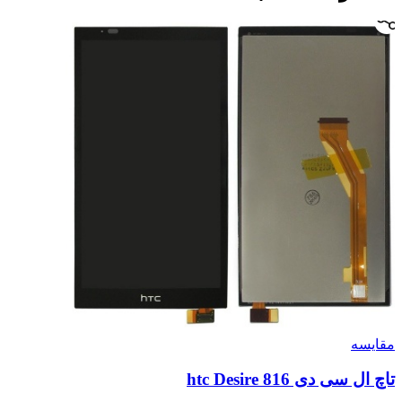
مقايسه
تاچ ال سی دی htc Desire 816