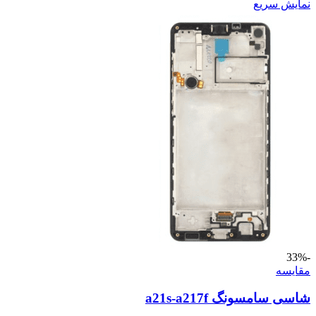
نمایش سریع
-33%
مقايسه
شاسی سامسونگ a21s-a217f