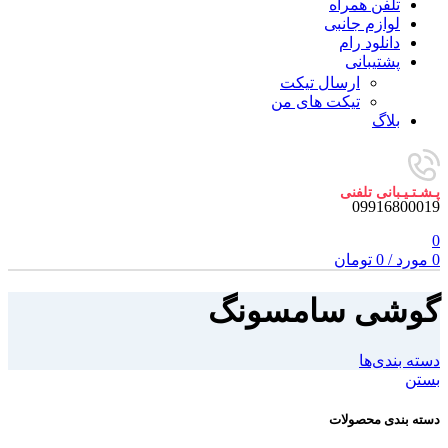
تلفن همراه
لوازم جانبی
دانلود رام
پشتیبانی
ارسال تیکت
تیکت های من
بلاگ
پـشـتـیـبانی تلفنی
09916800019
0
0
مورد
/
0
تومان
گوشی سامسونگ
دسته بندی‌ها
بستن
دسته بندی محصولات