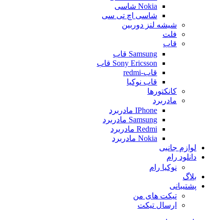
Nokia شاسی
شاسی اچ تی سی
شیشه لنز دوربین
فلت
قاب
Samsung قاب
Sony Ericsson قاب
قاب-redmi
قاب نوکیا
کانکتورها
مادربرد
IPhone مادربرد
Samsung مادربرد
Redmi مادربرد
Nokia مادربرد
لوازم جانبی
دانلود رام
نوکیا رام
بلاگ
پشتیبانی
تیکت های من
ارسال تیکت