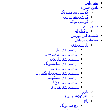
پشتیبانی
تلفن همراه
گوشی سامسونگ
گوشی شیائومی
گوشی نوکیا
دانلود رام
نوکیا رام
شیشه لنز دوربین
قطعات موبایل
ال سی دی
ال سی دی اپل
ال سی دی اچ تی سی
ال سی دی ال جی
ال سی دی سامسونگ
ال سی دی سونی
ال سی دی سونی اریکسون
ال سی دی شیائومی
ال سی دی نوکیا
ال سی دی هوآوی
بازر
بلندگو(شنوایی)
تاچ
تاچ سامونگ