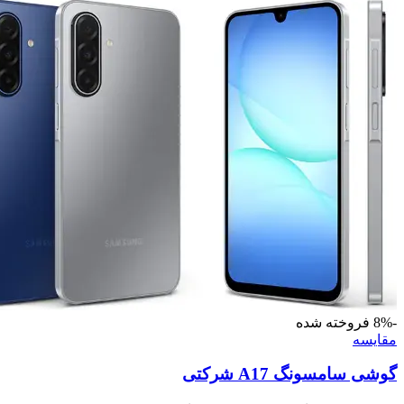
-8%
فروخته شده
مقايسه
گوشی سامسونگ A17 شرکتی