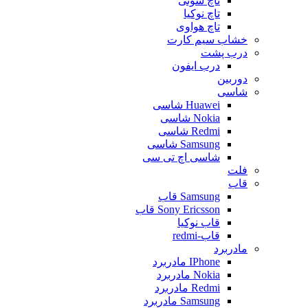
تاچ سونی
تاچ نوکیا
تاچ هواوی
خشاب سیم کارت
درب پشت
درب ایفون
دوربین
شاسی
Huawei شاسی
Nokia شاسی
Redmi شاسی
Samsung شاسی
شاسی اچ تی سی
فلت
قاب
Samsung قاب
Sony Ericsson قاب
قاب نوکیا
قاب-redmi
مادربرد
IPhone مادربرد
Nokia مادربرد
Redmi مادربرد
Samsung مادربرد