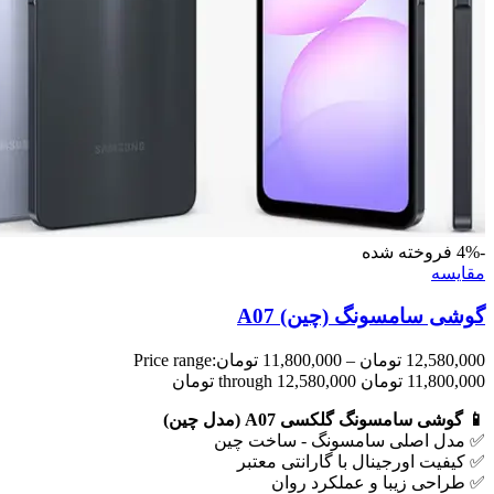
-4%
فروخته شده
مقايسه
گوشی سامسونگ (چین) A07
12,580,000
تومان
–
11,800,000
تومان
Price range:
11,800,000 تومان through 12,580,000 تومان
📱 گوشی سامسونگ گلکسی A07 (مدل چین)
✅ مدل اصلی سامسونگ - ساخت چین
✅ کیفیت اورجینال با گارانتی معتبر
✅ طراحی زیبا و عملکرد روان