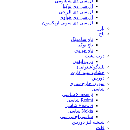
ال سی دی شیائومی
ال سی دی نوکیا
ال سی دی ال جی
ال سی دی هوآوی
ال سی دی سونی اریکسون
بازر
تاچ
تاچ سامونگ
تاچ نوکیا
تاچ هواوی
درب پشت
درب ایفون
بلندگو(شنوایی)
خشاب سیم کارت
دوربین
سوزن خارج سازی
شاسی
Samsung شاسی
Redmi شاسی
Huawei شاسی
Nokia شاسی
شاسی اچ تی سی
شیشه لنز دوربین
فلت