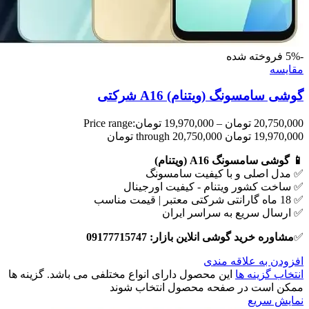
-5%
فروخته شده
مقايسه
گوشی سامسونگ (ویتنام) A16 شرکتی
20,750,000
تومان
–
19,970,000
تومان
Price range:
19,970,000 تومان through 20,750,000 تومان
📱 گوشی سامسونگ A16 (ویتنام)
✅ مدل اصلی و با کیفیت سامسونگ
✅ ساخت کشور ویتنام - کیفیت اورجینال
✅ 18 ماه گارانتی شرکتی معتبر | قیمت مناسب
✅ ارسال سریع به سراسر ایران
✅
مشاوره خرید گوشی انلاین بازار: 09177715747
افزودن به علاقه مندی
انتخاب گزینه ها
این محصول دارای انواع مختلفی می باشد. گزینه ها
ممکن است در صفحه محصول انتخاب شوند
نمایش سریع