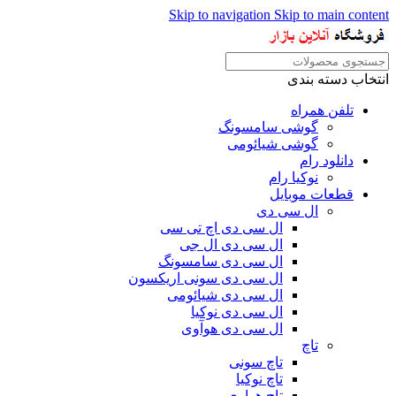
Skip to navigation
Skip to main content
انتخاب دسته بندی
تلفن همراه
گوشی سامسونگ
گوشی شیائومی
دانلود رام
نوکیا رام
قطعات موبایل
ال سی دی
ال سی دی اچ تی سی
ال سی دی ال جی
ال سی دی سامسونگ
ال سی دی سونی اریکسون
ال سی دی شیائومی
ال سی دی نوکیا
ال سی دی هوآوی
تاچ
تاچ سونی
تاچ نوکیا
تاچ هواوی