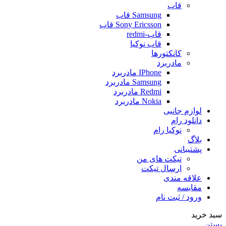
قاب
Samsung قاب
Sony Ericsson قاب
قاب-redmi
قاب نوکیا
کانکتورها
مادربرد
IPhone مادربرد
Samsung مادربرد
Redmi مادربرد
Nokia مادربرد
لوازم جانبی
دانلود رام
نوکیا رام
بلاگ
پشتیبانی
تیکت های من
ارسال تیکت
علاقه مندی
مقايسه
ورود / ثبت نام
سبد خرید
بستن