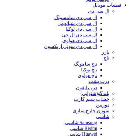
قطعات موبایل
ال سی دی
ال سی دی سامسونگ
ال سی دی شیائومی
ال سی دی نوکیا
ال سی دی ال جی
ال سی دی هوآوی
ال سی دی سونی اریکسون
بازر
تاچ
تاچ سامونگ
تاچ نوکیا
تاچ هواوی
درب پشت
درب ایفون
بلندگو(شنوایی)
خشاب سیم کارت
دوربین
سوزن خارج سازی
شاسی
Samsung شاسی
Redmi شاسی
Huawei شاسی