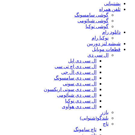
پشتیبانی
تلفن همراه
گوشی سامسونگ
گوشی شیائومی
گوشی نوکیا
دانلود رام
نوکیا رام
شیشه لنز دوربین
قطعات موبایل
ال سی دی
ال سی دی اپل
ال سی دی اچ تی سی
ال سی دی ال جی
ال سی دی سامسونگ
ال سی دی سونی
ال سی دی سونی اریکسون
ال سی دی شیائومی
ال سی دی نوکیا
ال سی دی هوآوی
بازر
بلندگو(شنوایی)
تاچ
تاچ سامونگ