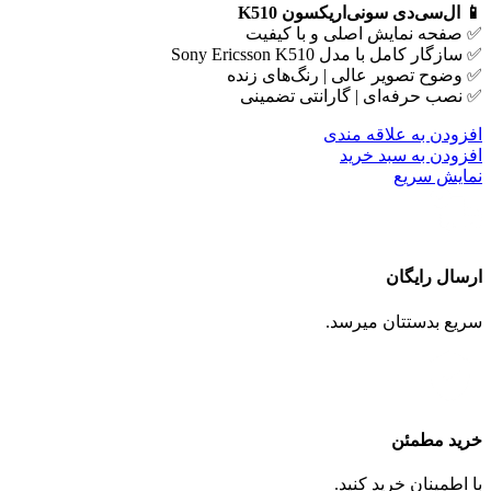
📱 ال‌سی‌دی سونی‌اریکسون K510
✅ صفحه نمایش اصلی و با کیفیت
✅ سازگار کامل با مدل Sony Ericsson K510
✅ وضوح تصویر عالی | رنگ‌های زنده
✅ نصب حرفه‌ای | گارانتی تضمینی
افزودن به علاقه مندی
افزودن به سبد خرید
نمایش سریع
ارسال رایگان
سریع بدستتان میرسد.
خرید مطمئن
با اطمینان خرید کنید.