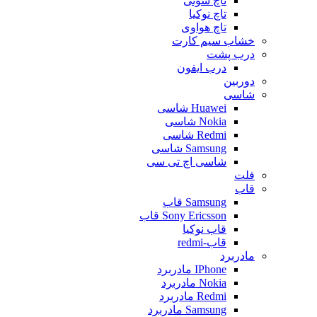
تاچ سونی
تاچ نوکیا
تاچ هواوی
خشاب سیم کارت
درب پشت
درب ایفون
دوربین
شاسی
Huawei شاسی
Nokia شاسی
Redmi شاسی
Samsung شاسی
شاسی اچ تی سی
فلت
قاب
Samsung قاب
Sony Ericsson قاب
قاب نوکیا
قاب-redmi
مادربرد
IPhone مادربرد
Nokia مادربرد
Redmi مادربرد
Samsung مادربرد