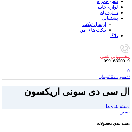
تلفن همراه
لوازم جانبی
دانلود رام
پشتیبانی
ارسال تیکت
تیکت های من
بلاگ
پـشـتـیـبانی تلفنی
09916800019
0
0
مورد
/
0
تومان
ال سی دی سونی اریکسون
دسته بندی‌ها
بستن
دسته بندی محصولات