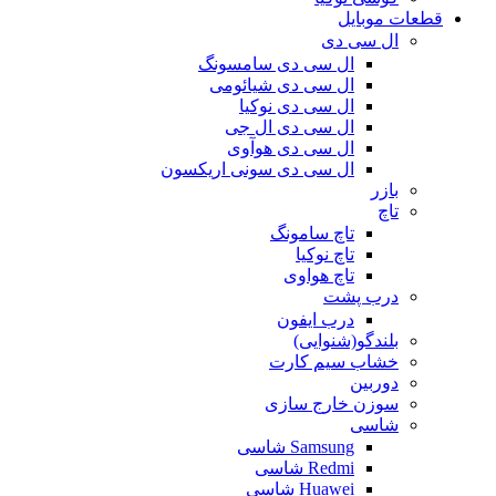
قطعات موبایل
ال سی دی
ال سی دی سامسونگ
ال سی دی شیائومی
ال سی دی نوکیا
ال سی دی ال جی
ال سی دی هوآوی
ال سی دی سونی اریکسون
بازر
تاچ
تاچ سامونگ
تاچ نوکیا
تاچ هواوی
درب پشت
درب ایفون
بلندگو(شنوایی)
خشاب سیم کارت
دوربین
سوزن خارج سازی
شاسی
Samsung شاسی
Redmi شاسی
Huawei شاسی