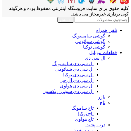
کلیه حقوق برای سایت فروشگاه اینترنتی محفوظ بوده و هرگونه
کپی برداری غیرمجاز می باشد.
جستجو
تلفن همراه
گوشی سامسونگ
گوشی شیائومی
گوشی نوکیا
قطعات موبایل
ال سی دی
ال سی دی سامسونگ
ال سی دی شیائومی
ال سی دی نوکیا
ال سی دی ال جی
ال سی دی هوآوی
ال سی دی سونی اریکسون
بازر
تاچ
تاچ سامونگ
تاچ نوکیا
تاچ هواوی
درب پشت
درب ایفون