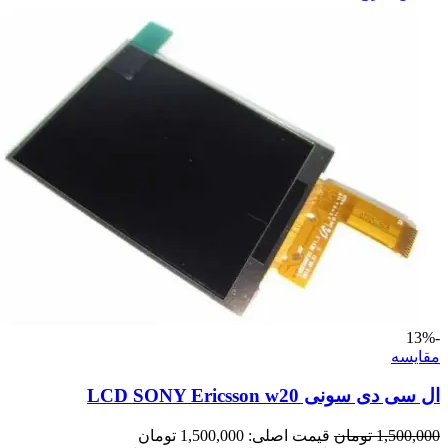
-13%
مقايسه
ال سی دی سونی LCD SONY Ericsson w20
1,500,000
تومان
قیمت اصلی: 1,500,000 تومان