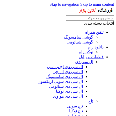
Skip to navigation
Skip to main content
انتخاب دسته بندی
تلفن همراه
گوشی سامسونگ
گوشی شیائومی
دانلود رام
نوکیا رام
قطعات موبایل
ال سی دی
ال سی دی اچ تی سی
ال سی دی ال جی
ال سی دی سامسونگ
ال سی دی سونی اریکسون
ال سی دی شیائومی
ال سی دی نوکیا
ال سی دی هوآوی
تاچ
تاچ سونی
تاچ نوکیا
تاچ هواوی