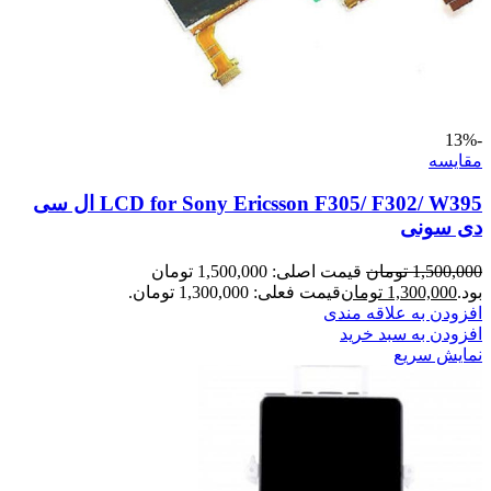
-13%
مقايسه
LCD for Sony Ericsson F305/ F302/ W395 ال سی
دی سونی
1,500,000
تومان
قیمت اصلی: 1,500,000 تومان
بود.
1,300,000
تومان
قیمت فعلی: 1,300,000 تومان.
افزودن به علاقه مندی
افزودن به سبد خرید
نمایش سریع