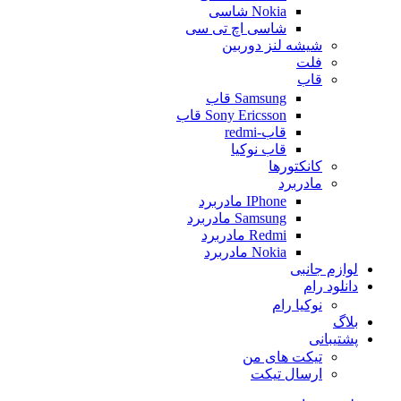
Nokia شاسی
شاسی اچ تی سی
شیشه لنز دوربین
فلت
قاب
Samsung قاب
Sony Ericsson قاب
قاب-redmi
قاب نوکیا
کانکتورها
مادربرد
IPhone مادربرد
Samsung مادربرد
Redmi مادربرد
Nokia مادربرد
لوازم جانبی
دانلود رام
نوکیا رام
بلاگ
پشتیبانی
تیکت های من
ارسال تیکت