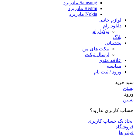
Samsung مادربرد
Redmi مادربرد
Nokia مادربرد
لوازم جانبی
دانلود رام
نوکیا رام
بلاگ
پشتیبانی
تیکت های من
ارسال تیکت
علاقه مندی
مقايسه
ورود / ثبت نام
سبد خرید
بستن
ورود
بستن
حساب کاربری ندارید؟
ایجاد یک حساب کاربری
فروشگاه
فیلتر ها