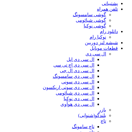
پشتیبانی
تلفن همراه
گوشی سامسونگ
گوشی شیائومی
گوشی نوکیا
دانلود رام
نوکیا رام
شیشه لنز دوربین
قطعات موبایل
ال سی دی
ال سی دی اپل
ال سی دی اچ تی سی
ال سی دی ال جی
ال سی دی سامسونگ
ال سی دی سونی
ال سی دی سونی اریکسون
ال سی دی شیائومی
ال سی دی نوکیا
ال سی دی هوآوی
بازر
بلندگو(شنوایی)
تاچ
تاچ سامونگ