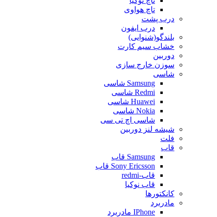
تاچ نوکیا
تاچ هواوی
درب پشت
درب ایفون
بلندگو(شنوایی)
خشاب سیم کارت
دوربین
سوزن خارج سازی
شاسی
Samsung شاسی
Redmi شاسی
Huawei شاسی
Nokia شاسی
شاسی اچ تی سی
شیشه لنز دوربین
فلت
قاب
Samsung قاب
Sony Ericsson قاب
قاب-redmi
قاب نوکیا
کانکتورها
مادربرد
IPhone مادربرد