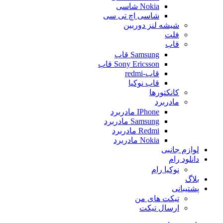
Nokia شاسی
شاسی اچ تی سی
شیشه لنز دوربین
فلت
قاب
Samsung قاب
Sony Ericsson قاب
قاب-redmi
قاب نوکیا
کانکتورها
مادربرد
IPhone مادربرد
Samsung مادربرد
Redmi مادربرد
Nokia مادربرد
لوازم جانبی
دانلود رام
نوکیا رام
بلاگ
پشتیبانی
تیکت های من
ارسال تیکت