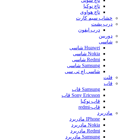
تاچ سونی
تاچ نوکیا
تاچ هواوی
خشاب سیم کارت
درب پشت
درب ایفون
دوربین
شاسی
Huawei شاسی
Nokia شاسی
Redmi شاسی
Samsung شاسی
شاسی اچ تی سی
فلت
قاب
Samsung قاب
Sony Ericsson قاب
قاب نوکیا
قاب-redmi
مادربرد
IPhone مادربرد
Nokia مادربرد
Redmi مادربرد
Samsung مادربرد