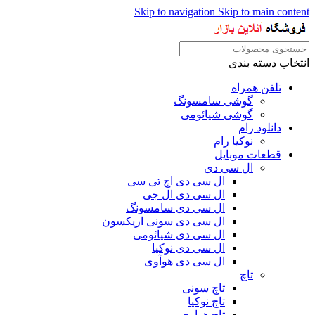
Skip to navigation
Skip to main content
انتخاب دسته بندی
تلفن همراه
گوشی سامسونگ
گوشی شیائومی
دانلود رام
نوکیا رام
قطعات موبایل
ال سی دی
ال سی دی اچ تی سی
ال سی دی ال جی
ال سی دی سامسونگ
ال سی دی سونی اریکسون
ال سی دی شیائومی
ال سی دی نوکیا
ال سی دی هوآوی
تاچ
تاچ سونی
تاچ نوکیا
تاچ هواوی