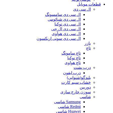
قطعات موبایل
ال سی دی
ال سی دی سامسونگ
ال سی دی شیائومی
ال سی دی نوکیا
ال سی دی ال جی
ال سی دی هوآوی
ال سی دی سونی اریکسون
بازر
تاچ
تاچ سامونگ
تاچ نوکیا
تاچ هواوی
درب پشت
درب ایفون
بلندگو(شنوایی)
خشاب سیم کارت
دوربین
سوزن خارج سازی
شاسی
Samsung شاسی
Redmi شاسی
Huawei شاسی