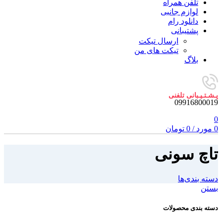
تلفن همراه
لوازم جانبی
دانلود رام
پشتیبانی
ارسال تیکت
تیکت های من
بلاگ
پـشـتـیـبانی تلفنی
09916800019
0
0
مورد
/
0
تومان
تاچ سونی
دسته بندی‌ها
بستن
دسته بندی محصولات