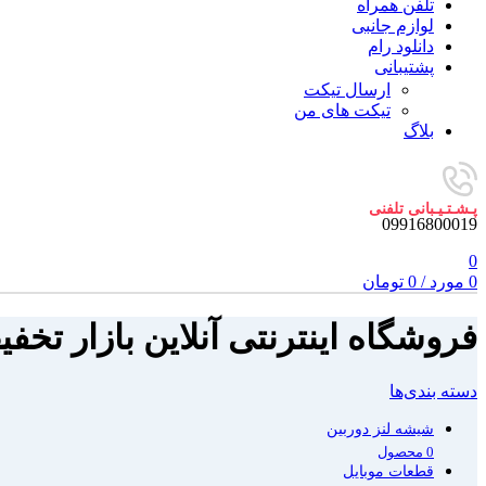
تلفن همراه
لوازم جانبی
دانلود رام
پشتیبانی
ارسال تیکت
تیکت های من
بلاگ
پـشـتـیـبانی تلفنی
09916800019
0
0
مورد
/
0
تومان
فروشگاه اینترنتی آنلاین بازار تخ
دسته بندی‌ها
شیشه لنز دوربین
0 محصول
قطعات موبایل