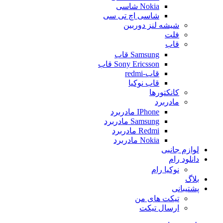
Nokia شاسی
شاسی اچ تی سی
شیشه لنز دوربین
فلت
قاب
Samsung قاب
Sony Ericsson قاب
قاب-redmi
قاب نوکیا
کانکتورها
مادربرد
IPhone مادربرد
Samsung مادربرد
Redmi مادربرد
Nokia مادربرد
لوازم جانبی
دانلود رام
نوکیا رام
بلاگ
پشتیبانی
تیکت های من
ارسال تیکت