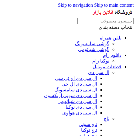
Skip to navigation
Skip to main content
انتخاب دسته بندی
تلفن همراه
گوشی سامسونگ
گوشی شیائومی
دانلود رام
نوکیا رام
قطعات موبایل
ال سی دی
ال سی دی اچ تی سی
ال سی دی ال جی
ال سی دی سامسونگ
ال سی دی سونی اریکسون
ال سی دی شیائومی
ال سی دی نوکیا
ال سی دی هوآوی
تاچ
تاچ سونی
تاچ نوکیا
تاچ هواوی