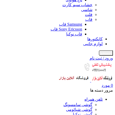
خشاب سیم کارت
شاسی
فلت
قاب
Samsung قاب
Sony Ericsson قاب
قاب نوکیا
کانکتورها
لوازم جانبی
جستجو
ورود / ثبت نام
0
مورد
مرور دسته ها
تلفن همراه
گوشی سامسونگ
گوشی شیائومی
گوشی نوکیا