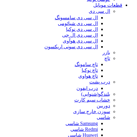
قطعات موبایل
ال سی دی
ال سی دی سامسونگ
ال سی دی شیائومی
ال سی دی نوکیا
ال سی دی ال جی
ال سی دی هوآوی
ال سی دی سونی اریکسون
بازر
تاچ
تاچ سامونگ
تاچ نوکیا
تاچ هواوی
درب پشت
درب ایفون
بلندگو(شنوایی)
خشاب سیم کارت
دوربین
سوزن خارج سازی
شاسی
Samsung شاسی
Redmi شاسی
Huawei شاسی