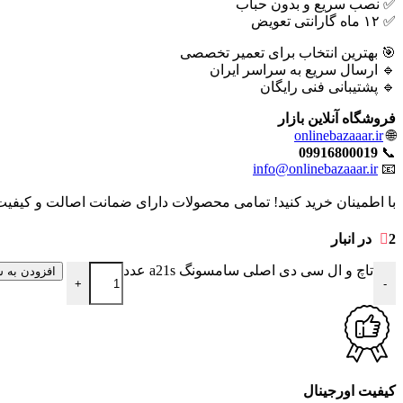
✅ نصب سریع و بدون حباب
✅ ۱۲ ماه گارانتی تعویض
🎯 بهترین انتخاب برای تعمیر تخصصی
🔹 ارسال سریع به سراسر ایران
🔹 پشتیبانی فنی رایگان
فروشگاه آنلاین بازار
onlinebazaaar.ir
🌐
09916800019
📞
info@onlinebazaaar.ir
📧
با اطمینان خرید کنید! تمامی محصولات دارای ضمانت اصالت و کیفیت 
2 در انبار
تاچ و ال سی دی اصلی سامسونگ a21s عدد
افزودن به س
+
-
کیفیت اورجینال