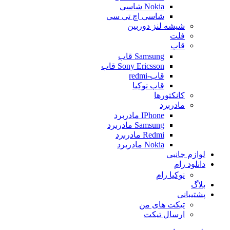
Nokia شاسی
شاسی اچ تی سی
شیشه لنز دوربین
فلت
قاب
Samsung قاب
Sony Ericsson قاب
قاب-redmi
قاب نوکیا
کانکتورها
مادربرد
IPhone مادربرد
Samsung مادربرد
Redmi مادربرد
Nokia مادربرد
لوازم جانبی
دانلود رام
نوکیا رام
بلاگ
پشتیبانی
تیکت های من
ارسال تیکت