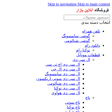
Skip to navigation
Skip to main content
انتخاب دسته بندی
تلفن همراه
گوشی سامسونگ
گوشی شیائومی
دانلود رام
نوکیا رام
قطعات موبایل
ال سی دی
ال سی دی اچ تی سی
ال سی دی ال جی
ال سی دی سامسونگ
ال سی دی سونی اریکسون
ال سی دی شیائومی
ال سی دی نوکیا
ال سی دی هوآوی
تاچ
تاچ سونی
تاچ نوکیا
تاچ هواوی