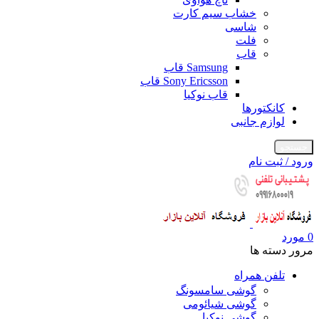
خشاب سیم کارت
شاسی
فلت
قاب
Samsung قاب
Sony Ericsson قاب
قاب نوکیا
کانکتورها
لوازم جانبی
جستجو
ورود / ثبت نام
0
مورد
مرور دسته ها
تلفن همراه
گوشی سامسونگ
گوشی شیائومی
گوشی نوکیا