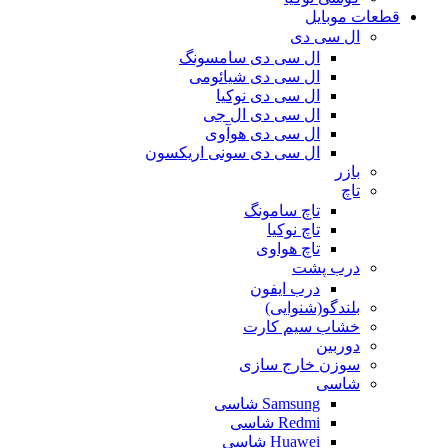
قطعات موبایل
ال سی دی
ال سی دی سامسونگ
ال سی دی شیائومی
ال سی دی نوکیا
ال سی دی ال جی
ال سی دی هوآوی
ال سی دی سونی اریکسون
بازر
تاچ
تاچ سامونگ
تاچ نوکیا
تاچ هواوی
درب پشت
درب ایفون
بلندگو(شنوایی)
خشاب سیم کارت
دوربین
سوزن خارج سازی
شاسی
Samsung شاسی
Redmi شاسی
Huawei شاسی