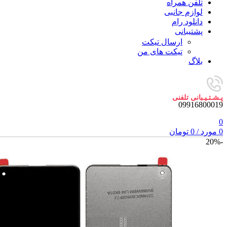
تلفن همراه
لوازم جانبی
دانلود رام
پشتیبانی
ارسال تیکت
تیکت های من
بلاگ
پـشـتـیـبانی تلفنی
09916800019
0
0
مورد
/
0
تومان
-20%