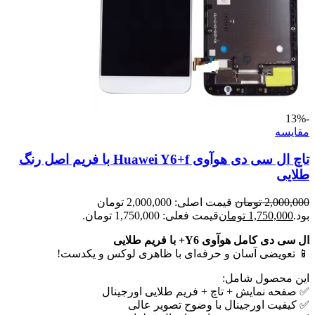
-13%
مقايسه
تاچ ال سی دی هوآوی Huawei Y6+f با فریم اصل رنگ
طلایی
2,000,000
تومان
قیمت اصلی: 2,000,000 تومان
بود.
1,750,000
تومان
قیمت فعلی: 1,750,000 تومان.
ال سی دی کامل هوآوی Y6+ با فریم طلایی
📱 تعویضی آسان و حرفه‌ای با ظاهری لوکس و یکدست!
این محصول شامل:
✅ صفحه نمایش + تاچ + فریم طلایی اورجینال
✅ کیفیت اورجینال با وضوح تصویر عالی