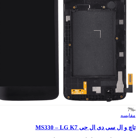
-7%
مقايسه
تاچ و ال سی دی ال جی MS330 – LG K7