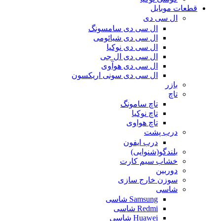
قطعات موبایل
ال سی دی
ال سی دی سامسونگ
ال سی دی شیائومی
ال سی دی نوکیا
ال سی دی ال جی
ال سی دی هوآوی
ال سی دی سونی اریکسون
بازر
تاچ
تاچ سامونگ
تاچ نوکیا
تاچ هواوی
درب پشت
درب ایفون
بلندگو(شنوایی)
خشاب سیم کارت
دوربین
سوزن خارج سازی
شاسی
Samsung شاسی
Redmi شاسی
Huawei شاسی