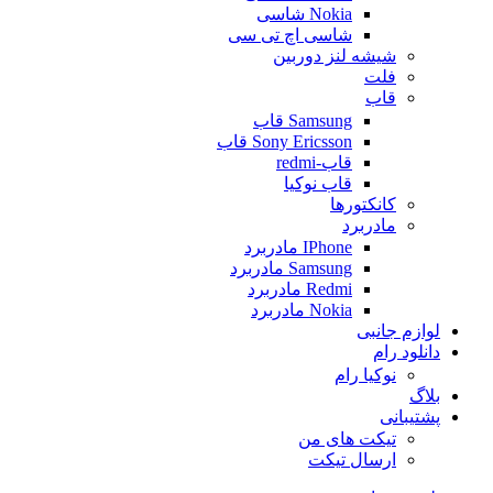
Nokia شاسی
شاسی اچ تی سی
شیشه لنز دوربین
فلت
قاب
Samsung قاب
Sony Ericsson قاب
قاب-redmi
قاب نوکیا
کانکتورها
مادربرد
IPhone مادربرد
Samsung مادربرد
Redmi مادربرد
Nokia مادربرد
لوازم جانبی
دانلود رام
نوکیا رام
بلاگ
پشتیبانی
تیکت های من
ارسال تیکت