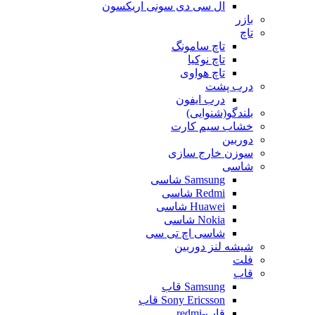
ال سی دی سونی اریکسون
بازر
تاچ
تاچ سامونگ
تاچ نوکیا
تاچ هواوی
درب پشت
درب ایفون
بلندگو(شنوایی)
خشاب سیم کارت
دوربین
سوزن خارج سازی
شاسی
Samsung شاسی
Redmi شاسی
Huawei شاسی
Nokia شاسی
شاسی اچ تی سی
شیشه لنز دوربین
فلت
قاب
Samsung قاب
Sony Ericsson قاب
قاب-redmi