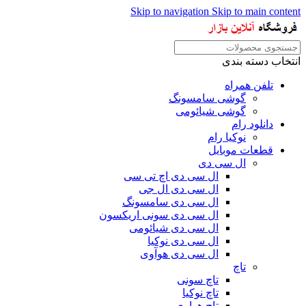
Skip to navigation
Skip to main content
انتخاب دسته بندی
تلفن همراه
گوشی سامسونگ
گوشی شیائومی
دانلود رام
نوکیا رام
قطعات موبایل
ال سی دی
ال سی دی اچ تی سی
ال سی دی ال جی
ال سی دی سامسونگ
ال سی دی سونی اریکسون
ال سی دی شیائومی
ال سی دی نوکیا
ال سی دی هوآوی
تاچ
تاچ سونی
تاچ نوکیا
تاچ هواوی