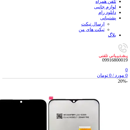
تلفن همراه
لوازم جانبی
دانلود رام
پشتیبانی
ارسال تیکت
تیکت های من
بلاگ
پـشـتـیـبانی تلفنی
09916800019
0
0
مورد
/
0
تومان
-20%