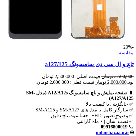
-20%
مقايسه
تاچ و ال سی دی سامسونگ a127/125
2,500,000
تومان
قیمت اصلی: 2,500,000 تومان
بود.
2,000,000
تومان
قیمت فعلی: 2,000,000 تومان.
📱 صفحه نمایش و تاچ سامسونگ A12/A12s (مدل SM-
A127/A125)
✅ جایگزینی با کیفیت بالا
✅ سازگار کامل با مدل‌های SM-A127 و SM-A125
✅ وضوح تصویر HD+ | حساسیت تاچ دقیق
✅ نصب آسان | ۶ ماه گارانتی
09916800019
📞
onlinebazaaar.ir
🌐