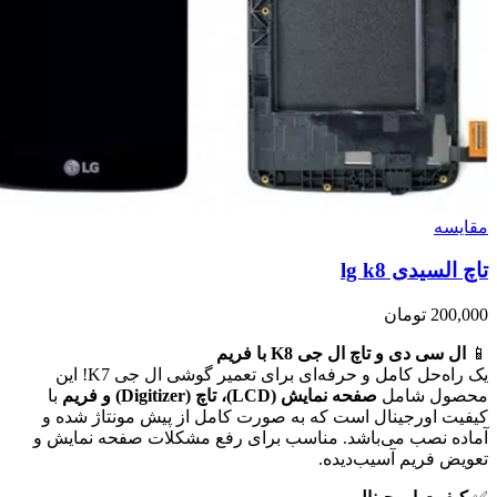
مقايسه
تاچ السیدی lg k8
200,000
تومان
📱
ال سی دی و تاچ ال جی K8 با فریم
یک راه‌حل کامل و حرفه‌ای برای تعمیر گوشی ال جی K7! این
محصول شامل
صفحه نمایش (LCD)، تاچ (Digitizer) و فریم
با
کیفیت اورجینال است که به صورت کامل از پیش مونتاژ شده و
آماده نصب می‌باشد. مناسب برای رفع مشکلات صفحه نمایش و
تعویض فریم آسیب‌دیده.