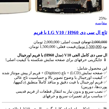
-25%
مقايسه
تاچ ال سی دی LG V10 / H960 با فریم
2,000,000
تومان
قیمت اصلی: 2,000,000 تومان
بود.
1,500,000
تومان
قیمت فعلی: 1,500,000 تومان.
ال سی دی کامل الجی V10 (مدل H960) با فریم اورجینال
📱 جایگزینی حرفهای برای صفحه نمایش شکسته با کیفیت اصلی!
این محصول شامل:
✅ صفحه نمایش (LCD) + تاچ (Digitizer) + فریم از پیش مونتاژ شده
✅ کیفیت اورجینال با وضوح تصویر بالا و حساسیت تاچ عالی
✅ فریم اورجینال با فیت دقیق و منافذ کاملاً منطبق (دکمهها،
پورت‌ها، دوربین)
✅ نصب سریع و بدون نیاز به انتقال قطعات از فریم قدیمی
✅ مناسب برای تعمیرات سریع و حرفهای
🎯 بهترین راهکار برای احیای کامل گوشی ال جی V10 با ظاهری نو