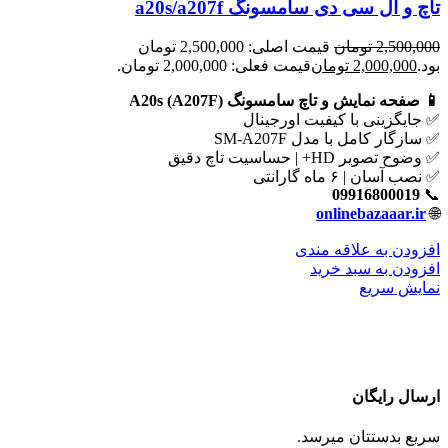
تاچ و ال سی دی سامسونگ a20s/a207f
2,500,000
تومان
قیمت اصلی: 2,500,000 تومان
بود.
2,000,000
تومان
قیمت فعلی: 2,000,000 تومان.
📱 صفحه نمایش و تاچ سامسونگ A20s (A207F)
✅ جایگزینی با کیفیت اورجینال
✅ سازگار کامل با مدل SM-A207F
✅ وضوح تصویر HD+ | حساسیت تاچ دقیق
✅ نصب آسان | ۶ ماه گارانتی
09916800019
📞
onlinebazaaar.ir
🌐
افزودن به علاقه مندی
افزودن به سبد خرید
نمایش سریع
ارسال رایگان
سریع بدستتان میرسد.