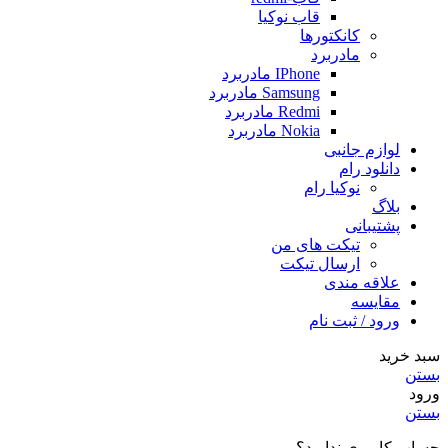
قاب نوکیا
کانکتورها
مادربرد
IPhone مادربرد
Samsung مادربرد
Redmi مادربرد
Nokia مادربرد
لوازم جانبی
دانلود رام
نوکیا رام
بلاگ
پشتیبانی
تیکت های من
ارسال تیکت
علاقه مندی
مقايسه
ورود / ثبت نام
سبد خرید
بستن
ورود
بستن
حساب کاربری ندارید؟