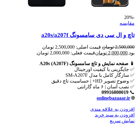
-20%
مقايسه
تاچ و ال سی دی سامسونگ a20s/a207f
2,500,000
تومان
قیمت اصلی: 2,500,000 تومان
بود.
2,000,000
تومان
قیمت فعلی: 2,000,000 تومان.
📱 صفحه نمایش و تاچ سامسونگ A20s (A207F)
✅ جایگزینی با کیفیت اورجینال
✅ سازگار کامل با مدل SM-A207F
✅ وضوح تصویر HD+ | حساسیت تاچ دقیق
✅ نصب آسان | ۶ ماه گارانتی
09916800019
📞
onlinebazaaar.ir
🌐
افزودن به علاقه مندی
افزودن به سبد خرید
نمایش سریع