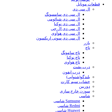
قطعات موبایل
ال سی دی
ال سی دی سامسونگ
ال سی دی شیائومی
ال سی دی نوکیا
ال سی دی ال جی
ال سی دی هوآوی
ال سی دی سونی اریکسون
بازر
تاچ
تاچ سامونگ
تاچ نوکیا
تاچ هواوی
درب پشت
درب ایفون
بلندگو(شنوایی)
خشاب سیم کارت
دوربین
سوزن خارج سازی
شاسی
Samsung شاسی
Redmi شاسی
Huawei شاسی