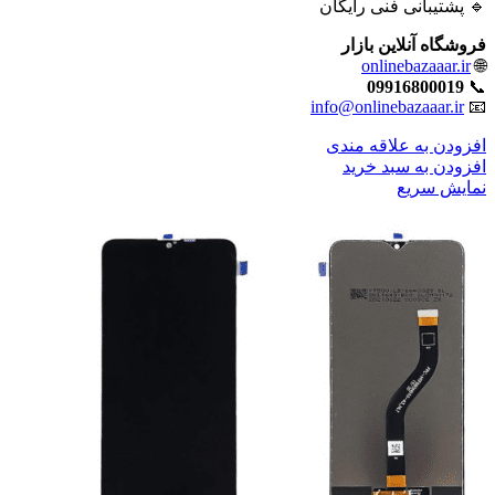
🔹 پشتیبانی فنی رایگان
فروشگاه آنلاین بازار
onlinebazaaar.ir
🌐
09916800019
📞
info@onlinebazaaar.ir
📧
افزودن به علاقه مندی
افزودن به سبد خرید
نمایش سریع