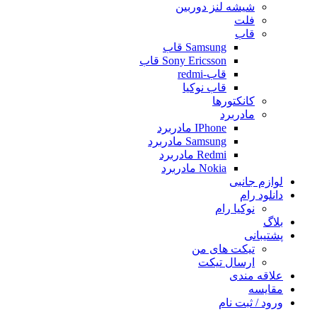
شیشه لنز دوربین
فلت
قاب
Samsung قاب
Sony Ericsson قاب
قاب-redmi
قاب نوکیا
کانکتورها
مادربرد
IPhone مادربرد
Samsung مادربرد
Redmi مادربرد
Nokia مادربرد
لوازم جانبی
دانلود رام
نوکیا رام
بلاگ
پشتیبانی
تیکت های من
ارسال تیکت
علاقه مندی
مقايسه
ورود / ثبت نام