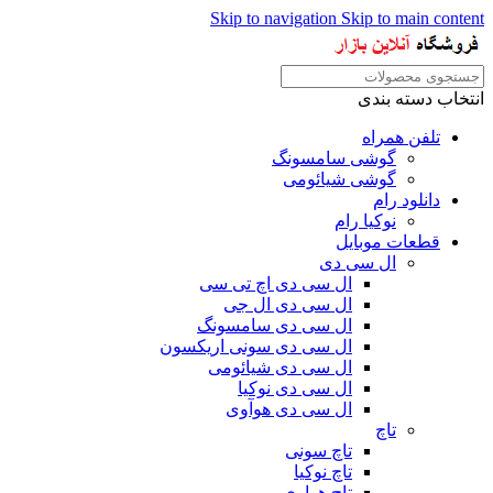
Skip to navigation
Skip to main content
انتخاب دسته بندی
تلفن همراه
گوشی سامسونگ
گوشی شیائومی
دانلود رام
نوکیا رام
قطعات موبایل
ال سی دی
ال سی دی اچ تی سی
ال سی دی ال جی
ال سی دی سامسونگ
ال سی دی سونی اریکسون
ال سی دی شیائومی
ال سی دی نوکیا
ال سی دی هوآوی
تاچ
تاچ سونی
تاچ نوکیا
تاچ هواوی