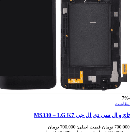
-7%
مقايسه
تاچ و ال سی دی ال جی MS330 – LG K7
700,000
تومان
قیمت اصلی: 700,000 تومان