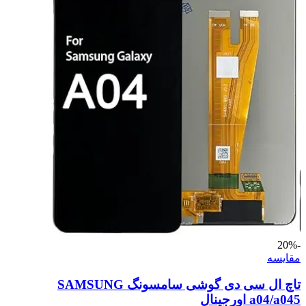
-20%
مقايسه
تاچ ال سی دی گوشی سامسونگ SAMSUNG
a04/a045 اورجینال