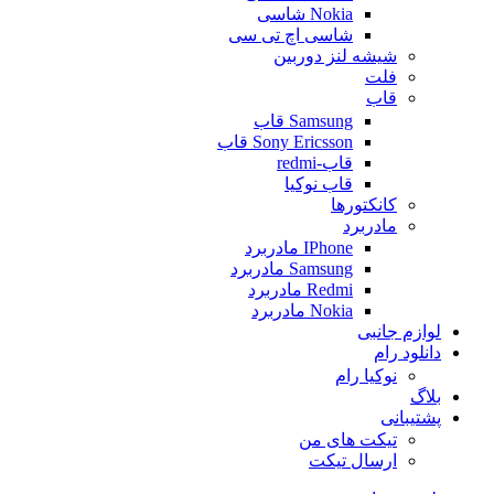
Nokia شاسی
شاسی اچ تی سی
شیشه لنز دوربین
فلت
قاب
Samsung قاب
Sony Ericsson قاب
قاب-redmi
قاب نوکیا
کانکتورها
مادربرد
IPhone مادربرد
Samsung مادربرد
Redmi مادربرد
Nokia مادربرد
لوازم جانبی
دانلود رام
نوکیا رام
بلاگ
پشتیبانی
تیکت های من
ارسال تیکت