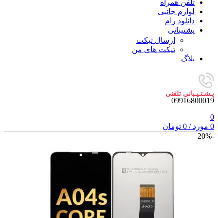
تلفن همراه
لوازم جانبی
دانلود رام
پشتیبانی
ارسال تیکت
تیکت های من
بلاگ
پـشـتـیـبانی تلفنی
09916800019
0
0
مورد
/
0
تومان
-20%