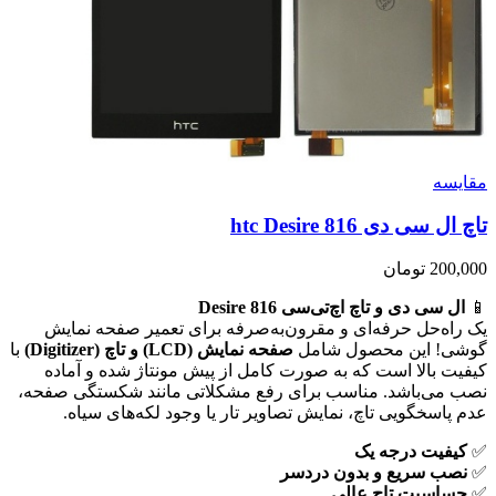
مقايسه
تاچ ال سی دی htc Desire 816
200,000
تومان
📱
ال سی دی و تاچ اچ‌تی‌سی Desire 816
یک راه‌حل حرفه‌ای و مقرون‌به‌صرفه برای تعمیر صفحه نمایش
گوشی! این محصول شامل
صفحه نمایش (LCD) و تاچ (Digitizer)
با
کیفیت بالا است که به صورت کامل از پیش مونتاژ شده و آماده
نصب می‌باشد. مناسب برای رفع مشکلاتی مانند شکستگی صفحه،
عدم پاسخگویی تاچ، نمایش تصاویر تار یا وجود لکه‌های سیاه.
✅
کیفیت درجه یک
✅
نصب سریع و بدون دردسر
✅
حساسیت تاچ عالی