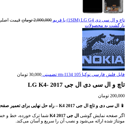
تاچ و ال سی دی 1SIM) LG G4) با فریم
2,000,000
تومان
قیمت اصلی: 2,000,000 تومان
بازگشت به محصولات
فایل فلش فارسی نوکیا 105 rm-1134 تضمینی
30,000
تومان
تاچ و ال سی دی ال جی LG K4- 2017
200,000
تومان
📱 ال سی دی و تاچ ال جی K4 2017 – راه حل نهایی برای تعمیر صفحه نمایش!
اگر صفحه نمایش گوشی
ال جی K4 2017
شما ترک خورده، خط و خش د
مونتاژ شده ارائه می‌شود و نصب آن را سریع و آسان می‌کند.