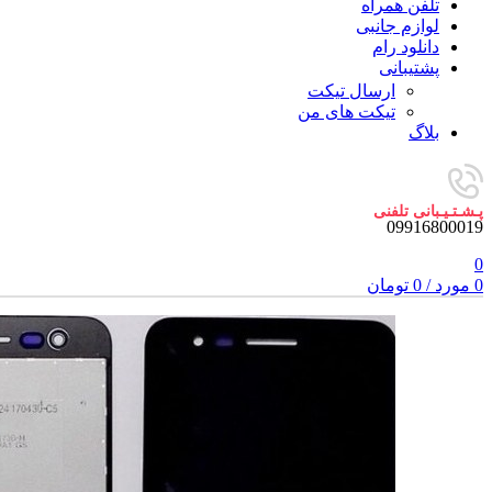
تلفن همراه
لوازم جانبی
دانلود رام
پشتیبانی
ارسال تیکت
تیکت های من
بلاگ
پـشـتـیـبانی تلفنی
09916800019
0
0
مورد
/
0
تومان