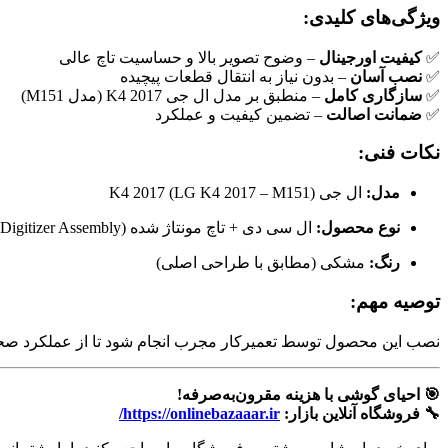
ویژگی‌های کلیدی:
✅
کیفیت اورجینال
– وضوح تصویر بالا و حساسیت تاچ عالی
✅
نصب آسان
– بدون نیاز به انتقال قطعات پیچیده
✅
سازگاری کامل
– منطبق بر مدل ال جی K4 2017 (مدل M151)
✅
ضمانت اصالت
– تضمین کیفیت و عملکرد
نکات فنی:
مدل:
ال جی K4 2017 (LG K4 2017 – M151)
نوع محصول:
ال سی دی + تاچ مونتاژ شده (LCD + Digitizer Assembly)
رنگ:
مشکی (مطابق با طراحی اصلی)
توصیه مهم:
نصب این محصول توسط تعمیرکار مجرب انجام شود تا از عملکرد صح
🎯 احیای گوشی با هزینه مقرون‌به‌صرفه!
🔧 فروشگاه آنلاین بازار:
https://onlinebazaaar.ir/