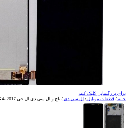
برای بزرگنمایی کلیک کنید
خانه
/
قطعات موبایل
/
ال سی دی
/
تاچ و ال سی دی ال جی LG K4- 2017