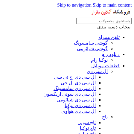
Skip to navigation
Skip to main content
انتخاب دسته بندی
تلفن همراه
گوشی سامسونگ
گوشی شیائومی
دانلود رام
نوکیا رام
قطعات موبایل
ال سی دی
ال سی دی اچ تی سی
ال سی دی ال جی
ال سی دی سامسونگ
ال سی دی سونی اریکسون
ال سی دی شیائومی
ال سی دی نوکیا
ال سی دی هوآوی
تاچ
تاچ سونی
تاچ نوکیا
تاچ هواوی