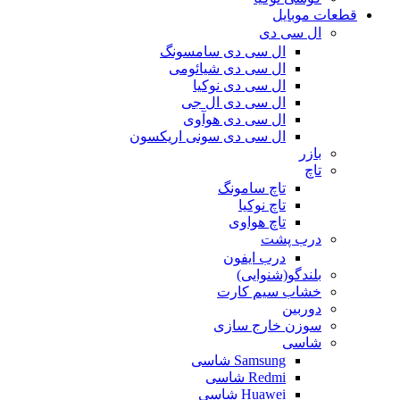
قطعات موبایل
ال سی دی
ال سی دی سامسونگ
ال سی دی شیائومی
ال سی دی نوکیا
ال سی دی ال جی
ال سی دی هوآوی
ال سی دی سونی اریکسون
بازر
تاچ
تاچ سامونگ
تاچ نوکیا
تاچ هواوی
درب پشت
درب ایفون
بلندگو(شنوایی)
خشاب سیم کارت
دوربین
سوزن خارج سازی
شاسی
Samsung شاسی
Redmi شاسی
Huawei شاسی