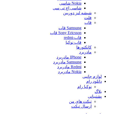
Nokia شاسی
شاسی اچ تی سی
شیشه لنز دوربین
فلت
قاب
Samsung قاب
Sony Ericsson قاب
قاب-redmi
قاب نوکیا
کانکتورها
مادربرد
IPhone مادربرد
Samsung مادربرد
Redmi مادربرد
Nokia مادربرد
لوازم جانبی
دانلود رام
نوکیا رام
بلاگ
پشتیبانی
تیکت های من
ارسال تیکت