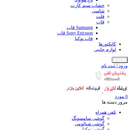
خشاب سیم کارت
شاسی
فلت
قاب
Samsung قاب
Sony Ericsson قاب
قاب نوکیا
کانکتورها
لوازم جانبی
جستجو
ورود / ثبت نام
0
مورد
مرور دسته ها
تلفن همراه
گوشی سامسونگ
گوشی شیائومی
گوشی نوکیا