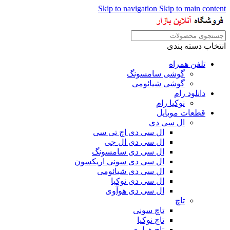
Skip to navigation
Skip to main content
انتخاب دسته بندی
تلفن همراه
گوشی سامسونگ
گوشی شیائومی
دانلود رام
نوکیا رام
قطعات موبایل
ال سی دی
ال سی دی اچ تی سی
ال سی دی ال جی
ال سی دی سامسونگ
ال سی دی سونی اریکسون
ال سی دی شیائومی
ال سی دی نوکیا
ال سی دی هوآوی
تاچ
تاچ سونی
تاچ نوکیا
تاچ هواوی