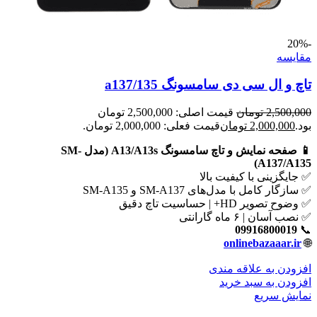
-20%
مقايسه
تاچ و ال سی دی سامسونگ a137/135
2,500,000
تومان
قیمت اصلی: 2,500,000 تومان
بود.
2,000,000
تومان
قیمت فعلی: 2,000,000 تومان.
📱 صفحه نمایش و تاچ سامسونگ A13/A13s (مدل SM-
A137/A135)
✅ جایگزینی با کیفیت بالا
✅ سازگار کامل با مدل‌های SM-A137 و SM-A135
✅ وضوح تصویر HD+ | حساسیت تاچ دقیق
✅ نصب آسان | ۶ ماه گارانتی
09916800019
📞
onlinebazaaar.ir
🌐
افزودن به علاقه مندی
افزودن به سبد خرید
نمایش سریع