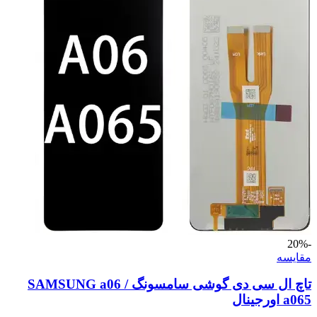
-20%
مقايسه
تاچ ال سی دی گوشی سامسونگ SAMSUNG a06 /
a065 اورجینال