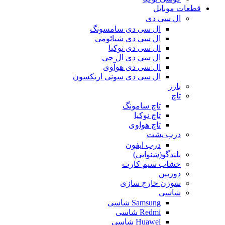
قطعات موبایل
ال سی دی
ال سی دی سامسونگ
ال سی دی شیائومی
ال سی دی نوکیا
ال سی دی ال جی
ال سی دی هوآوی
ال سی دی سونی اریکسون
بازر
تاچ
تاچ سامونگ
تاچ نوکیا
تاچ هواوی
درب پشت
درب ایفون
بلندگو(شنوایی)
خشاب سیم کارت
دوربین
سوزن خارج سازی
شاسی
Samsung شاسی
Redmi شاسی
Huawei شاسی