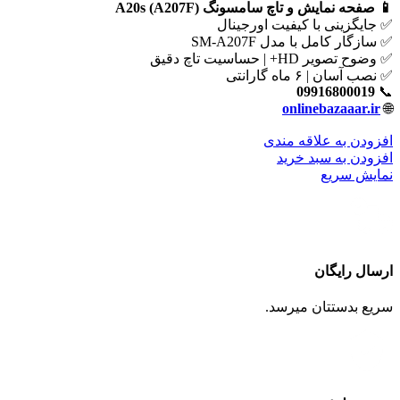
📱 صفحه نمایش و تاچ سامسونگ A20s (A207F)
✅ جایگزینی با کیفیت اورجینال
✅ سازگار کامل با مدل SM-A207F
✅ وضوح تصویر HD+ | حساسیت تاچ دقیق
✅ نصب آسان | ۶ ماه گارانتی
09916800019
📞
onlinebazaaar.ir
🌐
افزودن به علاقه مندی
افزودن به سبد خرید
نمایش سریع
ارسال رایگان
سریع بدستتان میرسد.