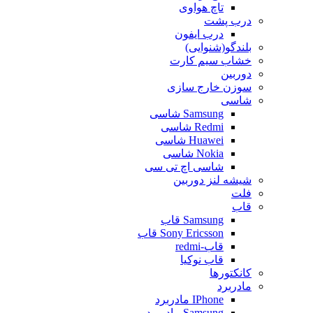
تاچ هواوی
درب پشت
درب ایفون
بلندگو(شنوایی)
خشاب سیم کارت
دوربین
سوزن خارج سازی
شاسی
Samsung شاسی
Redmi شاسی
Huawei شاسی
Nokia شاسی
شاسی اچ تی سی
شیشه لنز دوربین
فلت
قاب
Samsung قاب
Sony Ericsson قاب
قاب-redmi
قاب نوکیا
کانکتورها
مادربرد
IPhone مادربرد
Samsung مادربرد