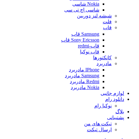
Nokia شاسی
شاسی اچ تی سی
شیشه لنز دوربین
فلت
قاب
Samsung قاب
Sony Ericsson قاب
قاب-redmi
قاب نوکیا
کانکتورها
مادربرد
IPhone مادربرد
Samsung مادربرد
Redmi مادربرد
Nokia مادربرد
لوازم جانبی
دانلود رام
نوکیا رام
بلاگ
پشتیبانی
تیکت های من
ارسال تیکت