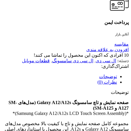
پرداخت ایمن
آنلاین بازار
مقايسه
افزودن به علاقه مندی
10
افرادی که اکنون این محصول را تماشا می کنند!
دسته:
ال سی دی
,
ال سی دی سامسونگ
,
قطعات موبایل
اشتراک‌گذاری:
توضیحات
نظرات (0)
توضیحات
صفحه نمایش و تاچ سامسونگ Galaxy A12/A12s (مدل‌های SM-
A127 و SM-A125)
*(Samsung Galaxy A12/A12s LCD Touch Screen Assembly)*
مجموعه کامل صفحه نمایش و تاچ با کیفیت بالا مخصوص مدل‌های
سامسونگ Galaxy A12 و A12s. این محصول با استانداردهای اصلی