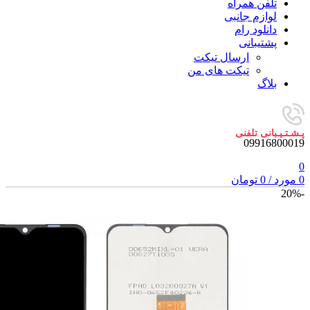
تلفن همراه
لوازم جانبی
دانلود رام
پشتیبانی
ارسال تیکت
تیکت های من
بلاگ
پـشـتـیـبانی تلفنی
09916800019
0
0
مورد
/
0
تومان
-20%