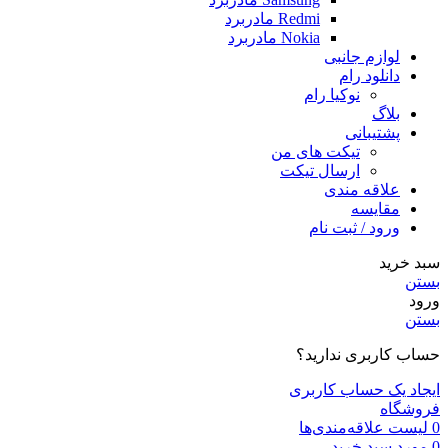
Redmi مادربرد
Nokia مادربرد
لوازم جانبی
دانلود رام
نوکیا رام
بلاگ
پشتیبانی
تیکت های من
ارسال تیکت
علاقه مندی
مقايسه
ورود / ثبت نام
سبد خرید
بستن
ورود
بستن
حساب کاربری ندارید؟
ایجاد یک حساب کاربری
فروشگاه
0
لیست علاقه‌مندی‌ها
0
مورد
سبد خرید