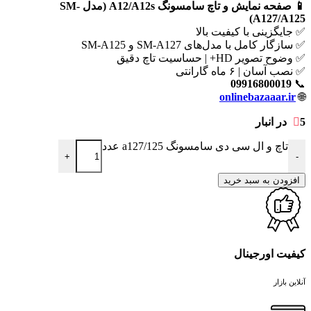
📱 صفحه نمایش و تاچ سامسونگ A12/A12s (مدل SM-
A127/A125)
✅ جایگزینی با کیفیت بالا
✅ سازگار کامل با مدل‌های SM-A127 و SM-A125
✅ وضوح تصویر HD+ | حساسیت تاچ دقیق
✅ نصب آسان | ۶ ماه گارانتی
09916800019
📞
onlinebazaaar.ir
🌐
5 در انبار
تاچ و ال سی دی سامسونگ a127/125 عدد
+
-
افزودن به سبد خرید
کیفیت اورجینال
آنلاین بازار