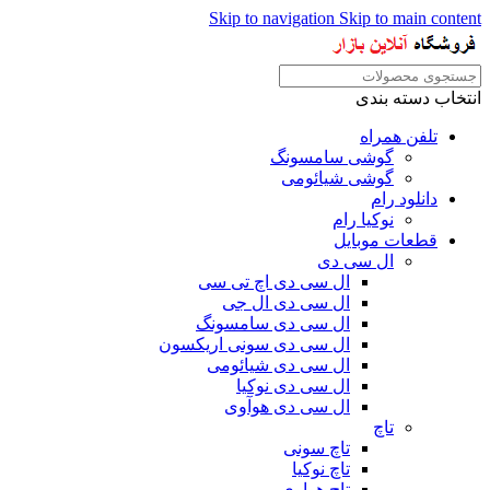
Skip to navigation
Skip to main content
انتخاب دسته بندی
تلفن همراه
گوشی سامسونگ
گوشی شیائومی
دانلود رام
نوکیا رام
قطعات موبایل
ال سی دی
ال سی دی اچ تی سی
ال سی دی ال جی
ال سی دی سامسونگ
ال سی دی سونی اریکسون
ال سی دی شیائومی
ال سی دی نوکیا
ال سی دی هوآوی
تاچ
تاچ سونی
تاچ نوکیا
تاچ هواوی