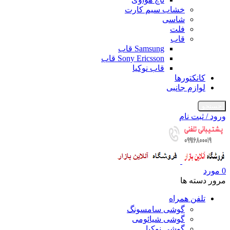
خشاب سیم کارت
شاسی
فلت
قاب
Samsung قاب
Sony Ericsson قاب
قاب نوکیا
کانکتورها
لوازم جانبی
جستجو
ورود / ثبت نام
0
مورد
مرور دسته ها
تلفن همراه
گوشی سامسونگ
گوشی شیائومی
گوشی نوکیا