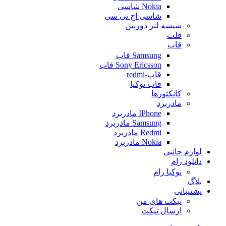
Nokia شاسی
شاسی اچ تی سی
شیشه لنز دوربین
فلت
قاب
Samsung قاب
Sony Ericsson قاب
قاب-redmi
قاب نوکیا
کانکتورها
مادربرد
IPhone مادربرد
Samsung مادربرد
Redmi مادربرد
Nokia مادربرد
لوازم جانبی
دانلود رام
نوکیا رام
بلاگ
پشتیبانی
تیکت های من
ارسال تیکت