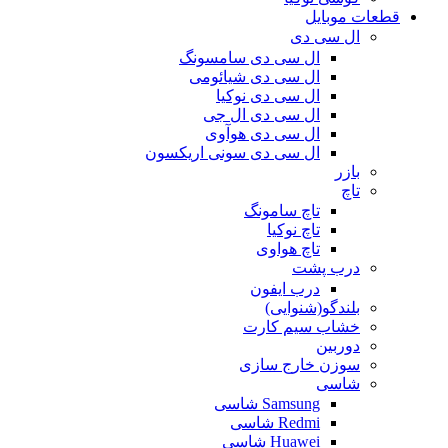
قطعات موبایل
ال سی دی
ال سی دی سامسونگ
ال سی دی شیائومی
ال سی دی نوکیا
ال سی دی ال جی
ال سی دی هوآوی
ال سی دی سونی اریکسون
بازر
تاچ
تاچ سامونگ
تاچ نوکیا
تاچ هواوی
درب پشت
درب ایفون
بلندگو(شنوایی)
خشاب سیم کارت
دوربین
سوزن خارج سازی
شاسی
Samsung شاسی
Redmi شاسی
Huawei شاسی