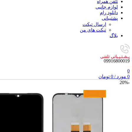
تلفن همراه
لوازم جانبی
دانلود رام
پشتیبانی
ارسال تیکت
تیکت های من
بلاگ
پـشـتـیـبانی تلفنی
09916800019
0
0
مورد
/
0
تومان
-20%