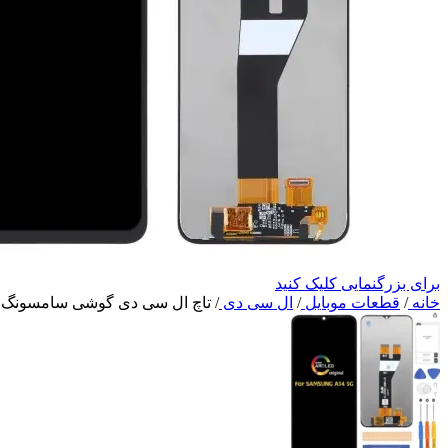
برای بزرگنمایی کلیک کنید
خانه
/
قطعات موبایل
/
ال سی دی
/
تاچ ال سی دی گوشی سامسونگ SAMSUNG a14/a147 اورجینال