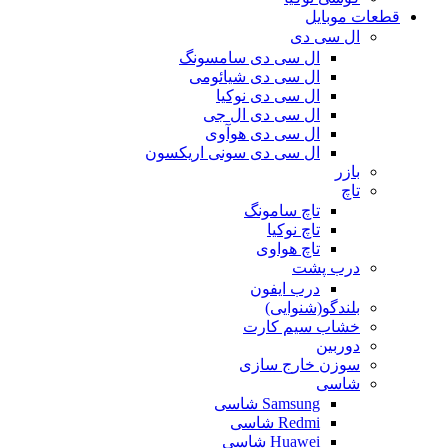
قطعات موبایل
ال سی دی
ال سی دی سامسونگ
ال سی دی شیائومی
ال سی دی نوکیا
ال سی دی ال جی
ال سی دی هوآوی
ال سی دی سونی اریکسون
بازر
تاچ
تاچ سامونگ
تاچ نوکیا
تاچ هواوی
درب پشت
درب ایفون
بلندگو(شنوایی)
خشاب سیم کارت
دوربین
سوزن خارج سازی
شاسی
Samsung شاسی
Redmi شاسی
Huawei شاسی