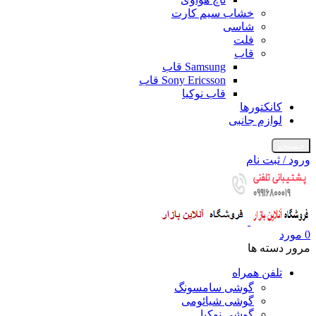
خشاب سیم کارت
شاسی
فلت
قاب
Samsung قاب
Sony Ericsson قاب
قاب نوکیا
کانکتورها
لوازم جانبی
جستجو
ورود / ثبت نام
0
مورد
مرور دسته ها
تلفن همراه
گوشی سامسونگ
گوشی شیائومی
گوشی نوکیا