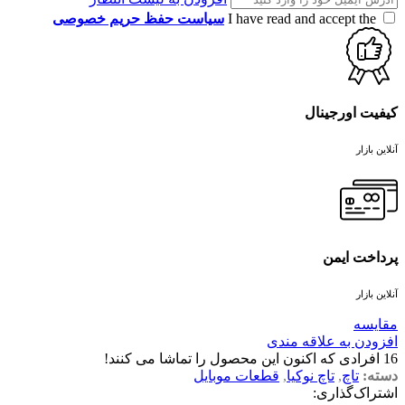
I have read and accept the
سیاست حفظ حریم خصوصی
کیفیت اورجینال
آنلاین بازار
پرداخت ایمن
آنلاین بازار
مقايسه
افزودن به علاقه مندی
16
افرادی که اکنون این محصول را تماشا می کنند!
دسته:
تاچ
,
تاچ نوکیا
,
قطعات موبایل
اشتراک‌گذاری: