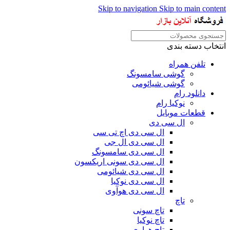
Skip to navigation
Skip to main content
انتخاب دسته بندی
تلفن همراه
گوشی سامسونگ
گوشی شیائومی
دانلود رام
نوکیا رام
قطعات موبایل
ال سی دی
ال سی دی اچ تی سی
ال سی دی ال جی
ال سی دی سامسونگ
ال سی دی سونی اریکسون
ال سی دی شیائومی
ال سی دی نوکیا
ال سی دی هوآوی
تاچ
تاچ سونی
تاچ نوکیا
تاچ هواوی