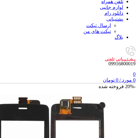
تلفن همراه
لوازم جانبی
دانلود رام
پشتیبانی
ارسال تیکت
تیکت های من
بلاگ
پـشـتـیـبانی تلفنی
09916800019
0
0
مورد
/
0
تومان
-20%
فروخته شده