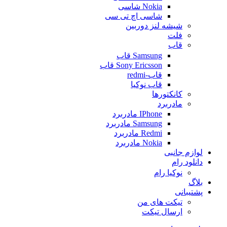
Nokia شاسی
شاسی اچ تی سی
شیشه لنز دوربین
فلت
قاب
Samsung قاب
Sony Ericsson قاب
قاب-redmi
قاب نوکیا
کانکتورها
مادربرد
IPhone مادربرد
Samsung مادربرد
Redmi مادربرد
Nokia مادربرد
لوازم جانبی
دانلود رام
نوکیا رام
بلاگ
پشتیبانی
تیکت های من
ارسال تیکت