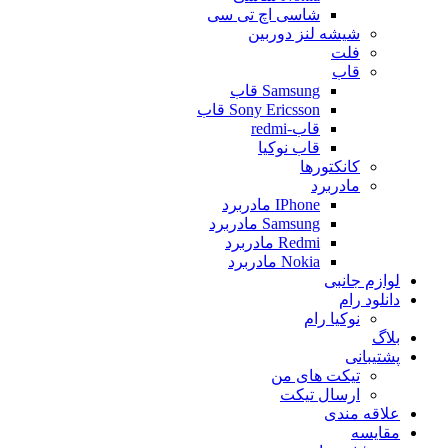
شاسی اچ تی سی
شیشه لنز دوربین
فلت
قاب
Samsung قاب
Sony Ericsson قاب
قاب-redmi
قاب نوکیا
کانکتورها
مادربرد
IPhone مادربرد
Samsung مادربرد
Redmi مادربرد
Nokia مادربرد
لوازم جانبی
دانلود رام
نوکیا رام
بلاگ
پشتیبانی
تیکت های من
ارسال تیکت
علاقه مندی
مقايسه