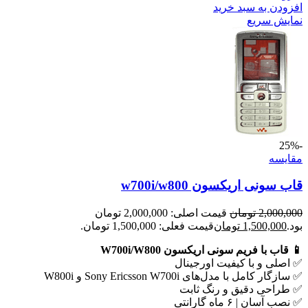
افزودن به سبد خرید
نمایش سریع
-25%
مقايسه
قاب سونی اریکسون w700i/w800
2,000,000
تومان
قیمت اصلی: 2,000,000 تومان
بود.
1,500,000
تومان
قیمت فعلی: 1,500,000 تومان.
📱 قاب با فریم سونی اریکسون W700i/W800
✅ اصلی و با کیفیت اورجینال
✅ سازگار کامل با مدل‌های Sony Ericsson W700i و W800i
✅ طراحی دقیق و رنگ ثابت
✅ نصب آسان | ۶ ماه گارانتی