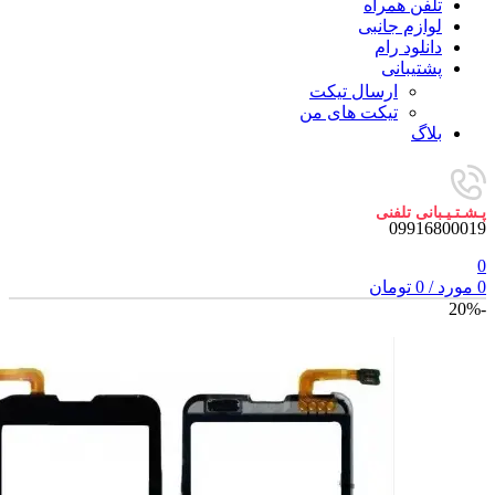
تلفن همراه
لوازم جانبی
دانلود رام
پشتیبانی
ارسال تیکت
تیکت های من
بلاگ
پـشـتـیـبانی تلفنی
09916800019
0
0
مورد
/
0
تومان
-20%