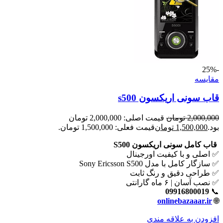
-25%
مقايسه
قاب سونی اریکسون s500
2,000,000
تومان
قیمت اصلی: 2,000,000 تومان
بود.
1,500,000
تومان
قیمت فعلی: 1,500,000 تومان.
قاب کامل سونی اریکسون S500
✅ اصلی و با کیفیت اورجینال
✅ سازگار کامل با مدل Sony Ericsson S500
✅ طراحی دقیق و رنگ ثابت
✅ نصب آسان | ۶ ماه گارانتی
09916800019
📞
onlinebazaaar.ir
🌐
افزودن به علاقه مندی