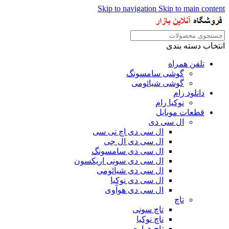
Skip to navigation
Skip to main content
انتخاب دسته بندی
تلفن همراه
گوشی سامسونگ
گوشی شیائومی
دانلود رام
نوکیا رام
قطعات موبایل
ال سی دی
ال سی دی اچ تی سی
ال سی دی ال جی
ال سی دی سامسونگ
ال سی دی سونی اریکسون
ال سی دی شیائومی
ال سی دی نوکیا
ال سی دی هوآوی
تاچ
تاچ سونی
تاچ نوکیا
تاچ هواوی