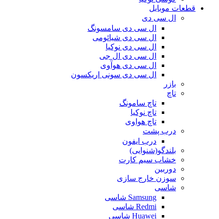
قطعات موبایل
ال سی دی
ال سی دی سامسونگ
ال سی دی شیائومی
ال سی دی نوکیا
ال سی دی ال جی
ال سی دی هوآوی
ال سی دی سونی اریکسون
بازر
تاچ
تاچ سامونگ
تاچ نوکیا
تاچ هواوی
درب پشت
درب ایفون
بلندگو(شنوایی)
خشاب سیم کارت
دوربین
سوزن خارج سازی
شاسی
Samsung شاسی
Redmi شاسی
Huawei شاسی