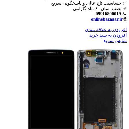
✅ حساسیت تاچ عالی و پاسخگویی سریع
✅ نصب آسان | ۶ ماه گارانتی
09916800019
📞
onlinebazaaar.ir
🌐
افزودن به علاقه مندی
افزودن به سبد خرید
نمایش سریع