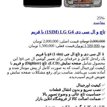
-25%
مقايسه
تاچ و ال سی دی 1SIM) LG G4) با فریم
2,000,000
تومان
قیمت اصلی: 2,000,000 تومان
بود.
1,500,000
تومان
قیمت فعلی: 1,500,000 تومان.
📱
ال سی دی و تاچ ال جی g4 (1 sim) با فریم
یک راه‌حل کامل و حرفه‌ای برای تعمیر گوشی ال جی g4! این
محصول شامل
صفحه نمایش (LCD)، تاچ (Digitizer) و فریم
با
کیفیت اورجینال است که به صورت کامل از پیش مونتاژ شده و
آماده نصب می‌باشد. مناسب برای رفع مشکلات صفحه نمایش و
تعویض فریم آسیب‌دیده.
✅
کیفیت اورجینال
✅
نصب سریع و بدون انتقال قطعات
✅
حساسیت تاچ عالی و وضوح تصویر بالا
✅
ضمانت اصالت کالا از فروشگاه آنلاین بازار