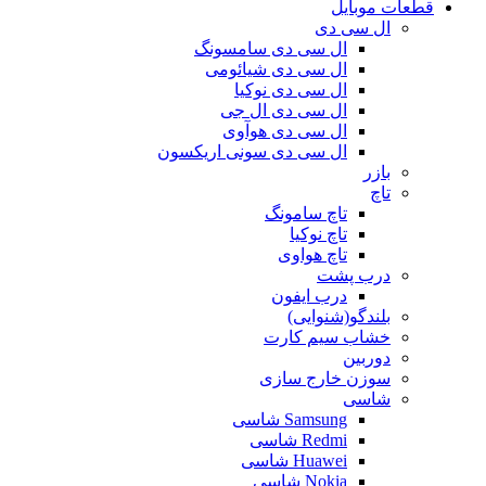
قطعات موبایل
ال سی دی
ال سی دی سامسونگ
ال سی دی شیائومی
ال سی دی نوکیا
ال سی دی ال جی
ال سی دی هوآوی
ال سی دی سونی اریکسون
بازر
تاچ
تاچ سامونگ
تاچ نوکیا
تاچ هواوی
درب پشت
درب ایفون
بلندگو(شنوایی)
خشاب سیم کارت
دوربین
سوزن خارج سازی
شاسی
Samsung شاسی
Redmi شاسی
Huawei شاسی
Nokia شاسی