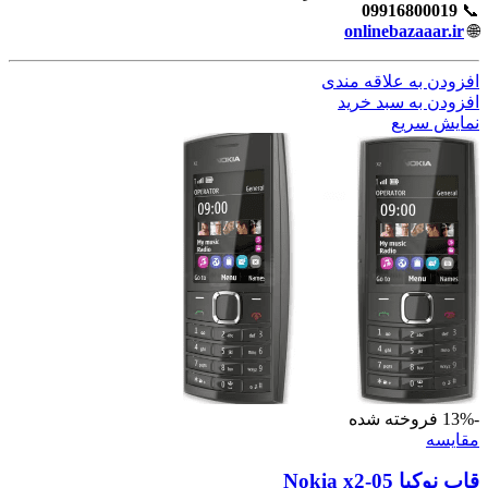
09916800019
📞
onlinebazaaar.ir
🌐
افزودن به علاقه مندی
افزودن به سبد خرید
نمایش سریع
-13%
فروخته شده
مقايسه
قاب نوکیا Nokia x2-05