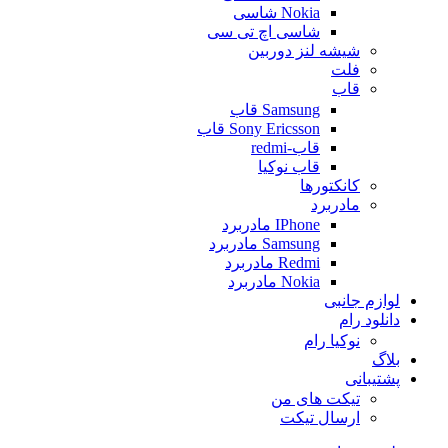
Nokia شاسی
شاسی اچ تی سی
شیشه لنز دوربین
فلت
قاب
Samsung قاب
Sony Ericsson قاب
قاب-redmi
قاب نوکیا
کانکتورها
مادربرد
IPhone مادربرد
Samsung مادربرد
Redmi مادربرد
Nokia مادربرد
لوازم جانبی
دانلود رام
نوکیا رام
بلاگ
پشتیبانی
تیکت های من
ارسال تیکت