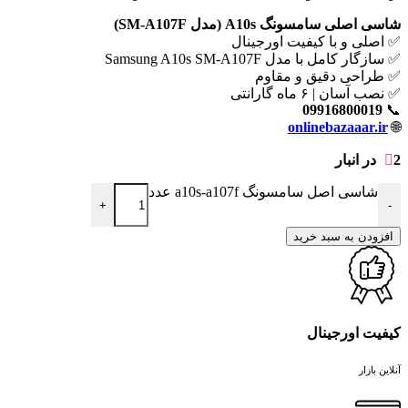
شاسی اصلی سامسونگ A10s (مدل SM-A107F)
✅ اصلی و با کیفیت اورجینال
✅ سازگار کامل با مدل Samsung A10s SM-A107F
✅ طراحی دقیق و مقاوم
✅ نصب آسان | ۶ ماه گارانتی
09916800019
📞
onlinebazaaar.ir
🌐
2 در انبار
شاسی اصل سامسونگ a10s-a107f عدد
+
-
افزودن به سبد خرید
کیفیت اورجینال
آنلاین بازار