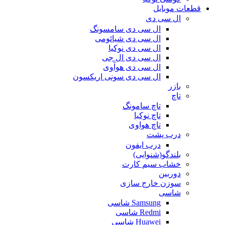
قطعات موبایل
ال سی دی
ال سی دی سامسونگ
ال سی دی شیائومی
ال سی دی نوکیا
ال سی دی ال جی
ال سی دی هوآوی
ال سی دی سونی اریکسون
بازر
تاچ
تاچ سامونگ
تاچ نوکیا
تاچ هواوی
درب پشت
درب ایفون
بلندگو(شنوایی)
خشاب سیم کارت
دوربین
سوزن خارج سازی
شاسی
Samsung شاسی
Redmi شاسی
Huawei شاسی