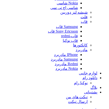
Nokia شاسی
شاسی اچ تی سی
شیشه لنز دوربین
فلت
قاب
Samsung قاب
Sony Ericsson قاب
قاب-redmi
قاب نوکیا
کانکتورها
مادربرد
IPhone مادربرد
Samsung مادربرد
Redmi مادربرد
Nokia مادربرد
لوازم جانبی
دانلود رام
نوکیا رام
بلاگ
پشتیبانی
تیکت های من
ارسال تیکت