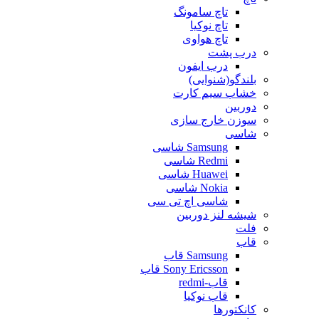
تاچ سامونگ
تاچ نوکیا
تاچ هواوی
درب پشت
درب ایفون
بلندگو(شنوایی)
خشاب سیم کارت
دوربین
سوزن خارج سازی
شاسی
Samsung شاسی
Redmi شاسی
Huawei شاسی
Nokia شاسی
شاسی اچ تی سی
شیشه لنز دوربین
فلت
قاب
Samsung قاب
Sony Ericsson قاب
قاب-redmi
قاب نوکیا
کانکتورها