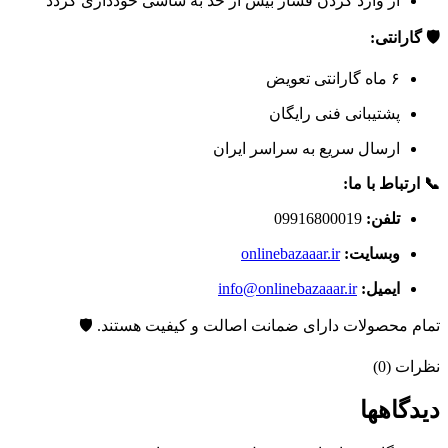
از وارد کردن فشار بیش از حد به شاسی خودداری گردد
🛡️ گارانتی:
۶ ماه گارانتی تعویض
پشتیبانی فنی رایگان
ارسال سریع به سراسر ایران
📞 ارتباط با ما:
تلفن:
09916800019
وبسایت:
onlinebazaaar.ir
ایمیل:
info@onlinebazaaar.ir
تمام محصولات دارای ضمانت اصالت و کیفیت هستند. 🛡️
نظرات (0)
دیدگاهها