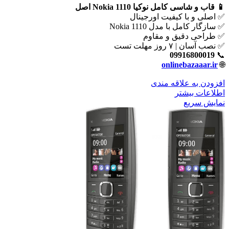
📱 قاب و شاسی کامل نوکیا Nokia 1110 اصل
✅ اصلی و با کیفیت اورجینال
✅ سازگار کامل با مدل Nokia 1110
✅ طراحی دقیق و مقاوم
✅ نصب آسان | ۷ روز مهلت تست
09916800019
📞
onlinebazaaar.ir
🌐
افزودن به علاقه مندی
اطلاعات بیشتر
نمایش سریع