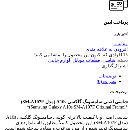
پرداخت ایمن
آنلاین بازار
مقايسه
افزودن به علاقه مندی
15
افرادی که اکنون این محصول را تماشا می کنند!
دسته:
شاسی
,
قطعات موبایل
,
لوازم جانبی
اشتراک‌گذاری:
توضیحات
نظرات (0)
توضیحات
شاسی اصلی سامسونگ گلکسی A10s (مدل SM-A107F)
*(Samsung Galaxy A10s SM-A107F Original Frame)*
شاسی اصلی و با کیفیت بالا برای گوشی سامسونگ گلکسی A10s
(مدل SM-A107F). این محصول کاملاً مطابق با استانداردهای
سامسونگ تولید شده و از مواد مرغوب و مقاوم ساخته شده است.