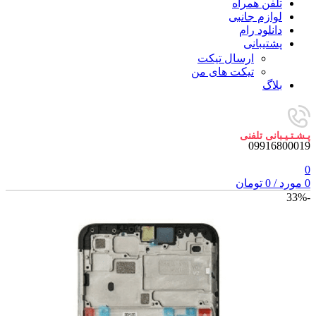
تلفن همراه
لوازم جانبی
دانلود رام
پشتیبانی
ارسال تیکت
تیکت های من
بلاگ
پـشـتـیـبانی تلفنی
09916800019
0
0
مورد
/
0
تومان
-33%