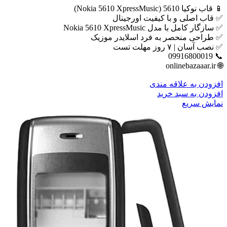
📱 قاب نوکیا 5610 (Nokia 5610 XpressMusic)
✅ قاب اصلی و با کیفیت اورجینال
✅ سازگار کامل با مدل Nokia 5610 XpressMusic
✅ طراحی منحصر به فرد اسلایدر موزیک
✅ نصب آسان | ۷ روز مهلت تست
📞 09916800019
🌐 onlinebazaaar.ir
افزودن به علاقه مندی
افزودن به سبد خرید
نمایش سریع