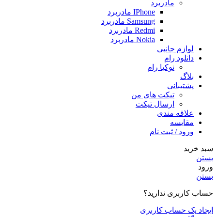
مادربرد
IPhone مادربرد
Samsung مادربرد
Redmi مادربرد
Nokia مادربرد
لوازم جانبی
دانلود رام
نوکیا رام
بلاگ
پشتیبانی
تیکت های من
ارسال تیکت
علاقه مندی
مقايسه
ورود / ثبت نام
سبد خرید
بستن
ورود
بستن
حساب کاربری ندارید؟
ایجاد یک حساب کاربری