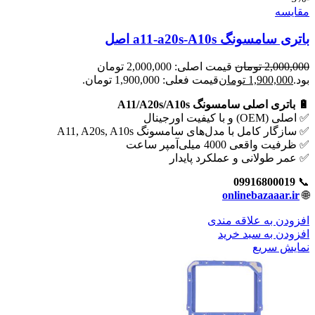
مقايسه
باتری سامسونگ a11-a20s-A10s اصل
2,000,000
تومان
قیمت اصلی: 2,000,000 تومان
بود.
1,900,000
تومان
قیمت فعلی: 1,900,000 تومان.
🔋 باتری اصلی سامسونگ A11/A20s/A10s
✅ اصلی (OEM) و با کیفیت اورجینال
✅ سازگار کامل با مدل‌های سامسونگ A11, A20s, A10s
✅ ظرفیت واقعی 4000 میلی‌آمپر ساعت
✅ عمر طولانی و عملکرد پایدار
09916800019
📞
onlinebazaaar.ir
🌐
افزودن به علاقه مندی
افزودن به سبد خرید
نمایش سریع