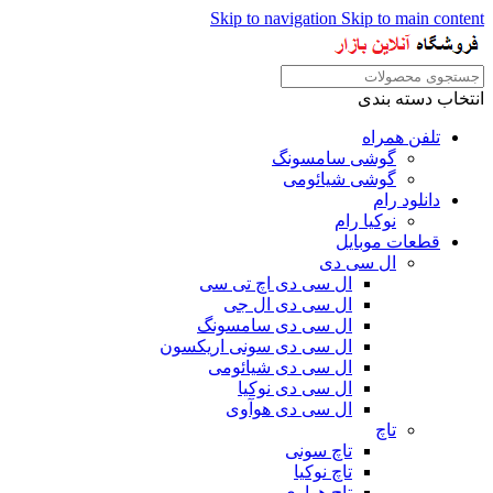
Skip to navigation
Skip to main content
انتخاب دسته بندی
تلفن همراه
گوشی سامسونگ
گوشی شیائومی
دانلود رام
نوکیا رام
قطعات موبایل
ال سی دی
ال سی دی اچ تی سی
ال سی دی ال جی
ال سی دی سامسونگ
ال سی دی سونی اریکسون
ال سی دی شیائومی
ال سی دی نوکیا
ال سی دی هوآوی
تاچ
تاچ سونی
تاچ نوکیا
تاچ هواوی