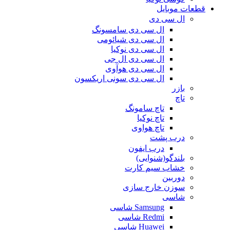
قطعات موبایل
ال سی دی
ال سی دی سامسونگ
ال سی دی شیائومی
ال سی دی نوکیا
ال سی دی ال جی
ال سی دی هوآوی
ال سی دی سونی اریکسون
بازر
تاچ
تاچ سامونگ
تاچ نوکیا
تاچ هواوی
درب پشت
درب ایفون
بلندگو(شنوایی)
خشاب سیم کارت
دوربین
سوزن خارج سازی
شاسی
Samsung شاسی
Redmi شاسی
Huawei شاسی