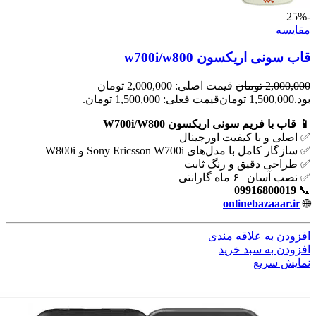
-25%
مقايسه
قاب سونی اریکسون w700i/w800
2,000,000
تومان
قیمت اصلی: 2,000,000 تومان
بود.
1,500,000
تومان
قیمت فعلی: 1,500,000 تومان.
📱 قاب با فریم سونی اریکسون W700i/W800
✅ اصلی و با کیفیت اورجینال
✅ سازگار کامل با مدل‌های Sony Ericsson W700i و W800i
✅ طراحی دقیق و رنگ ثابت
✅ نصب آسان | ۶ ماه گارانتی
09916800019
📞
onlinebazaaar.ir
🌐
افزودن به علاقه مندی
افزودن به سبد خرید
نمایش سریع