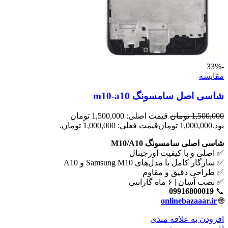
-33%
مقايسه
شاسی اصل سامسونگ m10-a10
1,500,000
تومان
قیمت اصلی: 1,500,000 تومان
بود.
1,000,000
تومان
قیمت فعلی: 1,000,000 تومان.
شاسی اصلی سامسونگ M10/A10
✅ اصلی و با کیفیت اورجینال
✅ سازگار کامل با مدل‌های Samsung M10 و A10
✅ طراحی دقیق و مقاوم
✅ نصب آسان | ۶ ماه گارانتی
09916800019
📞
onlinebazaaar.ir
🌐
افزودن به علاقه مندی