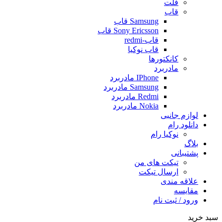
فلت
قاب
Samsung قاب
Sony Ericsson قاب
قاب-redmi
قاب نوکیا
کانکتورها
مادربرد
IPhone مادربرد
Samsung مادربرد
Redmi مادربرد
Nokia مادربرد
لوازم جانبی
دانلود رام
نوکیا رام
بلاگ
پشتیبانی
تیکت های من
ارسال تیکت
علاقه مندی
مقايسه
ورود / ثبت نام
سبد خرید