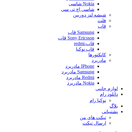
Nokia شاسی
شاسی اچ تی سی
شیشه لنز دوربین
فلت
قاب
Samsung قاب
Sony Ericsson قاب
قاب-redmi
قاب نوکیا
کانکتورها
مادربرد
IPhone مادربرد
Samsung مادربرد
Redmi مادربرد
Nokia مادربرد
لوازم جانبی
دانلود رام
نوکیا رام
بلاگ
پشتیبانی
تیکت های من
ارسال تیکت