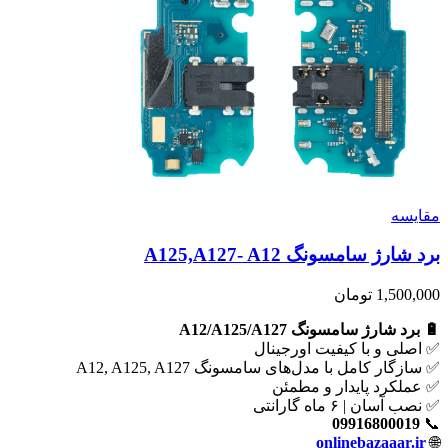
مقايسه
برد شارژ سامسونگ A125,A127- A12
1,500,000
تومان
🔋 برد شارژ سامسونگ A12/A125/A127
✅ اصلی و با کیفیت اورجینال
✅ سازگار کامل با مدل‌های سامسونگ A12, A125, A127
✅ عملکرد پایدار و مطمئن
✅ نصب آسان | ۶ ماه گارانتی
09916800019
📞
onlinebazaaar.ir
🌐