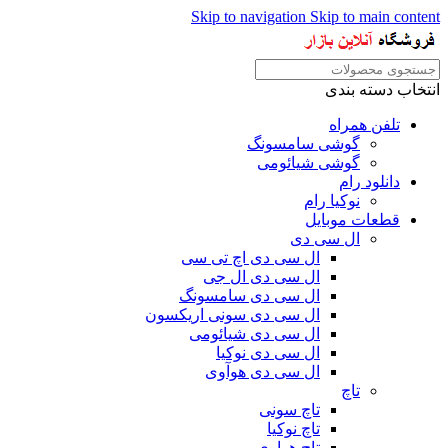
Skip to navigation
Skip to main content
انتخاب دسته بندی
تلفن همراه
گوشی سامسونگ
گوشی شیائومی
دانلود رام
نوکیا رام
قطعات موبایل
ال سی دی
ال سی دی اچ تی سی
ال سی دی ال جی
ال سی دی سامسونگ
ال سی دی سونی اریکسون
ال سی دی شیائومی
ال سی دی نوکیا
ال سی دی هوآوی
تاچ
تاچ سونی
تاچ نوکیا
تاچ هواوی