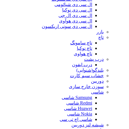
ال سی دی شیائومی
ال سی دی نوکیا
ال سی دی ال جی
ال سی دی هوآوی
ال سی دی سونی اریکسون
بازر
تاچ
تاچ سامونگ
تاچ نوکیا
تاچ هواوی
درب پشت
درب ایفون
بلندگو(شنوایی)
خشاب سیم کارت
دوربین
سوزن خارج سازی
شاسی
Samsung شاسی
Redmi شاسی
Huawei شاسی
Nokia شاسی
شاسی اچ تی سی
شیشه لنز دوربین