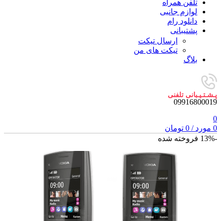
تلفن همراه
لوازم جانبی
دانلود رام
پشتیبانی
ارسال تیکت
تیکت های من
بلاگ
پـشـتـیـبانی تلفنی
09916800019
0
0
مورد
/
0
تومان
-13%
فروخته شده