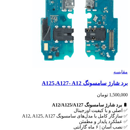
مقايسه
برد شارژ سامسونگ A125,A127- A12
1,500,000
تومان
🔋 برد شارژ سامسونگ A12/A125/A127
✅ اصلی و با کیفیت اورجینال
✅ سازگار کامل با مدل‌های سامسونگ A12, A125, A127
✅ عملکرد پایدار و مطمئن
✅ نصب آسان | ۶ ماه گارانتی