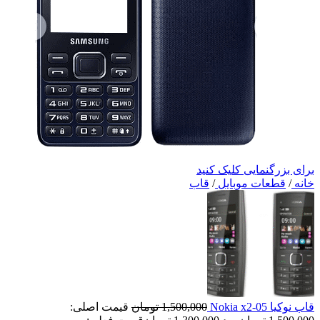
برای بزرگنمایی کلیک کنید
خانه
/
قطعات موبایل
/
قاب
قاب نوکیا Nokia x2-05
1,500,000
تومان
قیمت اصلی: