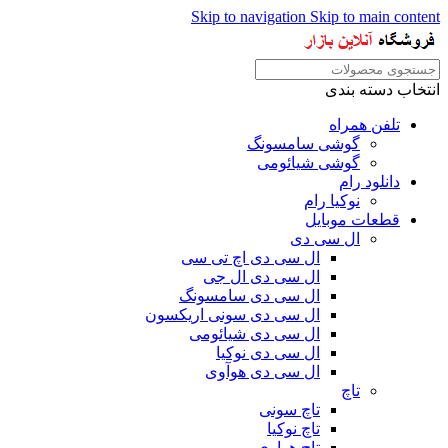
Skip to navigation
Skip to main content
انتخاب دسته بندی
تلفن همراه
گوشی سامسونگ
گوشی شیائومی
دانلود رام
نوکیا رام
قطعات موبایل
ال سی دی
ال سی دی اچ تی سی
ال سی دی ال جی
ال سی دی سامسونگ
ال سی دی سونی اریکسون
ال سی دی شیائومی
ال سی دی نوکیا
ال سی دی هوآوی
تاچ
تاچ سونی
تاچ نوکیا
تاچ هواوی