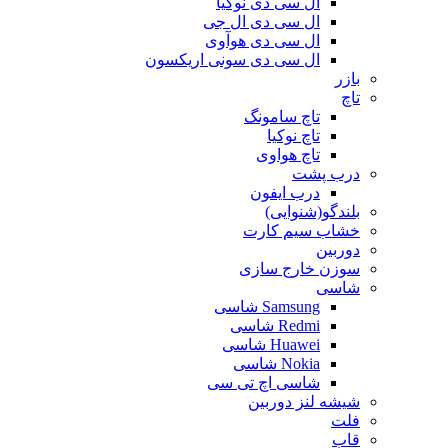
ال سی دی نوکیا
ال سی دی ال جی
ال سی دی هوآوی
ال سی دی سونی اریکسون
بازر
تاچ
تاچ سامونگ
تاچ نوکیا
تاچ هواوی
درب پشت
درب ایفون
بلندگو(شنوایی)
خشاب سیم کارت
دوربین
سوزن خارج سازی
شاسی
Samsung شاسی
Redmi شاسی
Huawei شاسی
Nokia شاسی
شاسی اچ تی سی
شیشه لنز دوربین
فلت
قاب