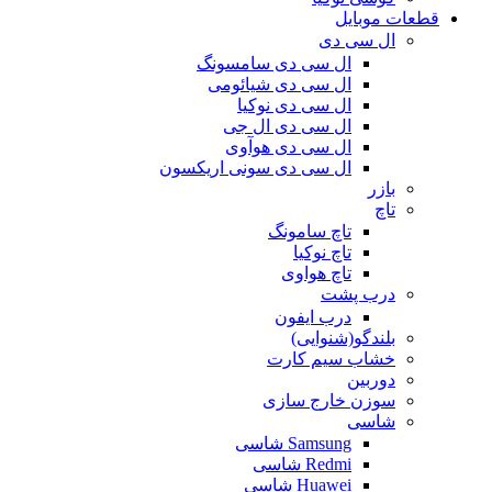
قطعات موبایل
ال سی دی
ال سی دی سامسونگ
ال سی دی شیائومی
ال سی دی نوکیا
ال سی دی ال جی
ال سی دی هوآوی
ال سی دی سونی اریکسون
بازر
تاچ
تاچ سامونگ
تاچ نوکیا
تاچ هواوی
درب پشت
درب ایفون
بلندگو(شنوایی)
خشاب سیم کارت
دوربین
سوزن خارج سازی
شاسی
Samsung شاسی
Redmi شاسی
Huawei شاسی