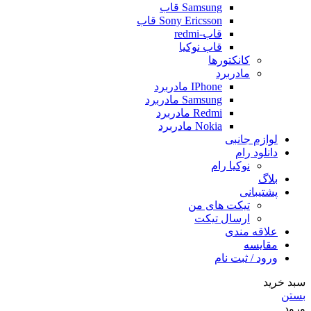
Samsung قاب
Sony Ericsson قاب
قاب-redmi
قاب نوکیا
کانکتورها
مادربرد
IPhone مادربرد
Samsung مادربرد
Redmi مادربرد
Nokia مادربرد
لوازم جانبی
دانلود رام
نوکیا رام
بلاگ
پشتیبانی
تیکت های من
ارسال تیکت
علاقه مندی
مقايسه
ورود / ثبت نام
سبد خرید
بستن
ورود