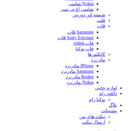
Nokia شاسی
شاسی اچ تی سی
شیشه لنز دوربین
فلت
قاب
Samsung قاب
Sony Ericsson قاب
قاب-redmi
قاب نوکیا
کانکتورها
مادربرد
IPhone مادربرد
Samsung مادربرد
Redmi مادربرد
Nokia مادربرد
لوازم جانبی
دانلود رام
نوکیا رام
بلاگ
پشتیبانی
تیکت های من
ارسال تیکت