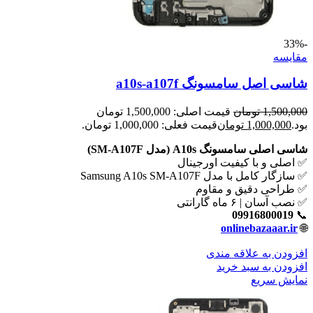
-33%
مقايسه
شاسی اصل سامسونگ a10s-a107f
1,500,000
تومان
قیمت اصلی: 1,500,000 تومان
بود.
1,000,000
تومان
قیمت فعلی: 1,000,000 تومان.
شاسی اصلی سامسونگ A10s (مدل SM-A107F)
✅ اصلی و با کیفیت اورجینال
✅ سازگار کامل با مدل Samsung A10s SM-A107F
✅ طراحی دقیق و مقاوم
✅ نصب آسان | ۶ ماه گارانتی
09916800019
📞
onlinebazaaar.ir
🌐
افزودن به علاقه مندی
افزودن به سبد خرید
نمایش سریع