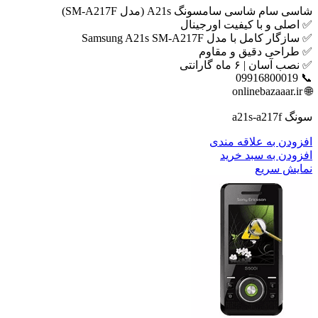
شاسی سام شاسی سامسونگ A21s (مدل SM-A217F)
✅ اصلی و با کیفیت اورجینال
✅ سازگار کامل با مدل Samsung A21s SM-A217F
✅ طراحی دقیق و مقاوم
✅ نصب آسان | ۶ ماه گارانتی
📞 09916800019
🌐 onlinebazaaar.ir
سونگ a21s-a217f
افزودن به علاقه مندی
افزودن به سبد خرید
نمایش سریع