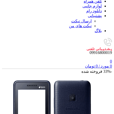
تلفن همراه
لوازم جانبی
دانلود رام
پشتیبانی
ارسال تیکت
تیکت های من
بلاگ
پـشـتـیـبانی تلفنی
09916800019
0
0
مورد
/
0
تومان
-33%
فروخته شده