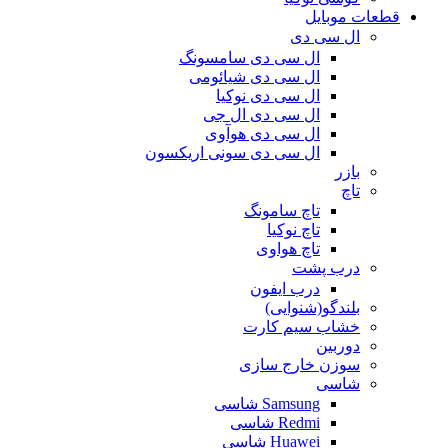
قطعات موبایل
ال سی دی
ال سی دی سامسونگ
ال سی دی شیائومی
ال سی دی نوکیا
ال سی دی ال جی
ال سی دی هوآوی
ال سی دی سونی اریکسون
بازر
تاچ
تاچ سامونگ
تاچ نوکیا
تاچ هواوی
درب پشت
درب ایفون
بلندگو(شنوایی)
خشاب سیم کارت
دوربین
سوزن خارج سازی
شاسی
Samsung شاسی
Redmi شاسی
Huawei شاسی