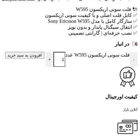
🔌 فلت سونی اریکسون W595
✅ کابل فلت اصلی و با کیفیت سونی اریکسون
✅ سازگار کامل با مدل Sony Ericsson W595
✅ انتقال سیگنال پایدار و بدون نویز
✅ نصب حرفه‌ای | گارانتی تضمینی
6 در انبار
فلت سونی اریکسون W595 عدد
افزودن به سبد خرید
+
-
کیفیت اورجینال
آنلاین بازار