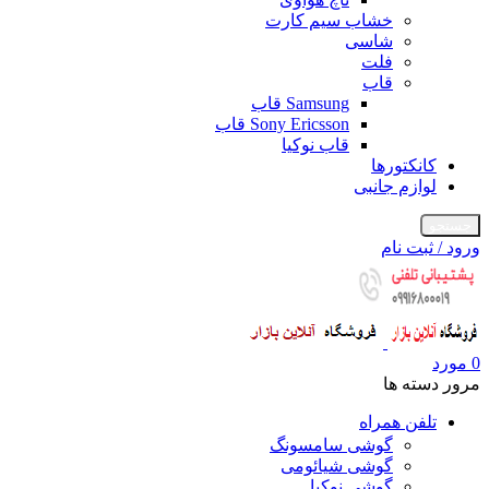
خشاب سیم کارت
شاسی
فلت
قاب
Samsung قاب
Sony Ericsson قاب
قاب نوکیا
کانکتورها
لوازم جانبی
جستجو
ورود / ثبت نام
0
مورد
مرور دسته ها
تلفن همراه
گوشی سامسونگ
گوشی شیائومی
گوشی نوکیا