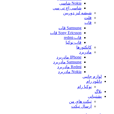
Nokia شاسی
شاسی اچ تی سی
شیشه لنز دوربین
فلت
قاب
Samsung قاب
Sony Ericsson قاب
قاب-redmi
قاب نوکیا
کانکتورها
مادربرد
IPhone مادربرد
Samsung مادربرد
Redmi مادربرد
Nokia مادربرد
لوازم جانبی
دانلود رام
نوکیا رام
بلاگ
پشتیبانی
تیکت های من
ارسال تیکت