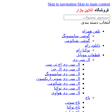
Skip to navigation
Skip to main content
انتخاب دسته بندی
تلفن همراه
گوشی سامسونگ
گوشی شیائومی
دانلود رام
نوکیا رام
قطعات موبایل
ال سی دی
ال سی دی اچ تی سی
ال سی دی ال جی
ال سی دی سامسونگ
ال سی دی سونی اریکسون
ال سی دی شیائومی
ال سی دی نوکیا
ال سی دی هوآوی
تاچ
تاچ سونی
تاچ نوکیا
تاچ هواوی