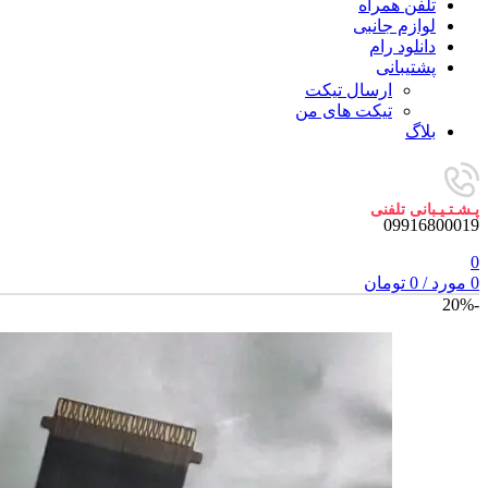
تلفن همراه
لوازم جانبی
دانلود رام
پشتیبانی
ارسال تیکت
تیکت های من
بلاگ
پـشـتـیـبانی تلفنی
09916800019
0
0
مورد
/
0
تومان
-20%