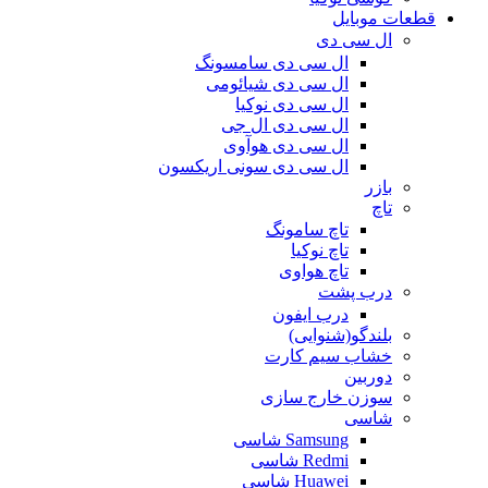
قطعات موبایل
ال سی دی
ال سی دی سامسونگ
ال سی دی شیائومی
ال سی دی نوکیا
ال سی دی ال جی
ال سی دی هوآوی
ال سی دی سونی اریکسون
بازر
تاچ
تاچ سامونگ
تاچ نوکیا
تاچ هواوی
درب پشت
درب ایفون
بلندگو(شنوایی)
خشاب سیم کارت
دوربین
سوزن خارج سازی
شاسی
Samsung شاسی
Redmi شاسی
Huawei شاسی