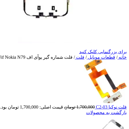
برای بزرگنمایی کلیک کنید
خانه
/
قطعات موبایل
/
فلت
/
فلت شماره گیر یوآی اف Flat Uif Nokia N79
فلت نوکیا C2-03
1,700,000
تومان
قیمت اصلی: 1,700,000 تومان بود.
بازگشت به محصولات