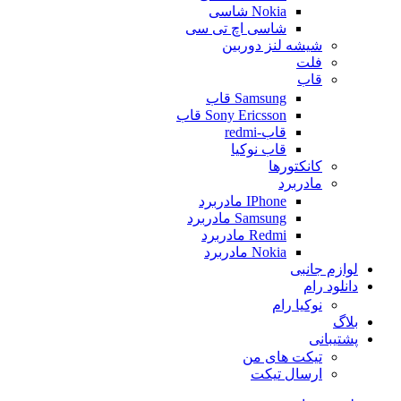
Nokia شاسی
شاسی اچ تی سی
شیشه لنز دوربین
فلت
قاب
Samsung قاب
Sony Ericsson قاب
قاب-redmi
قاب نوکیا
کانکتورها
مادربرد
IPhone مادربرد
Samsung مادربرد
Redmi مادربرد
Nokia مادربرد
لوازم جانبی
دانلود رام
نوکیا رام
بلاگ
پشتیبانی
تیکت های من
ارسال تیکت