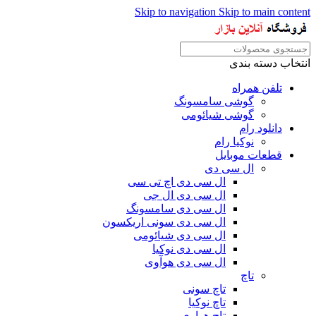
Skip to navigation
Skip to main content
انتخاب دسته بندی
تلفن همراه
گوشی سامسونگ
گوشی شیائومی
دانلود رام
نوکیا رام
قطعات موبایل
ال سی دی
ال سی دی اچ تی سی
ال سی دی ال جی
ال سی دی سامسونگ
ال سی دی سونی اریکسون
ال سی دی شیائومی
ال سی دی نوکیا
ال سی دی هوآوی
تاچ
تاچ سونی
تاچ نوکیا
تاچ هواوی