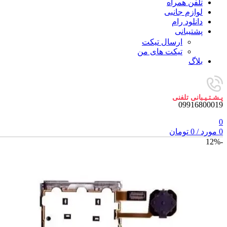
تلفن همراه
لوازم جانبی
دانلود رام
پشتیبانی
ارسال تیکت
تیکت های من
بلاگ
پـشـتـیـبانی تلفنی
09916800019
0
0
مورد
/
0
تومان
-12%