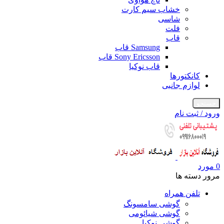
خشاب سیم کارت
شاسی
فلت
قاب
Samsung قاب
Sony Ericsson قاب
قاب نوکیا
کانکتورها
لوازم جانبی
جستجو
ورود / ثبت نام
0
مورد
مرور دسته ها
تلفن همراه
گوشی سامسونگ
گوشی شیائومی
گوشی نوکیا