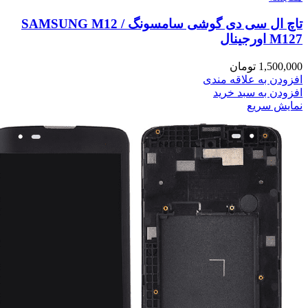
تاچ ال سی دی گوشی سامسونگ SAMSUNG M12 /
M127 اورجینال
1,500,000
تومان
افزودن به علاقه مندی
افزودن به سبد خرید
نمایش سریع