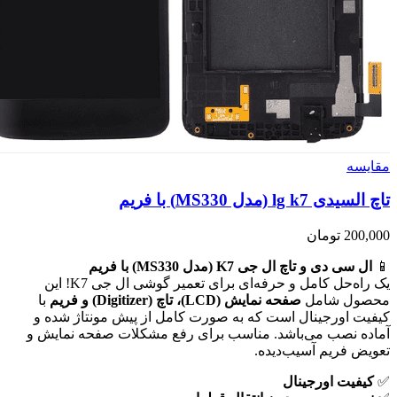
مقايسه
تاچ السیدی lg k7 (مدل MS330) با فریم
200,000
تومان
📱
ال سی دی و تاچ ال جی K7 (مدل MS330) با فریم
یک راه‌حل کامل و حرفه‌ای برای تعمیر گوشی ال جی K7! این
محصول شامل
صفحه نمایش (LCD)، تاچ (Digitizer) و فریم
با
کیفیت اورجینال است که به صورت کامل از پیش مونتاژ شده و
آماده نصب می‌باشد. مناسب برای رفع مشکلات صفحه نمایش و
تعویض فریم آسیب‌دیده.
✅
کیفیت اورجینال