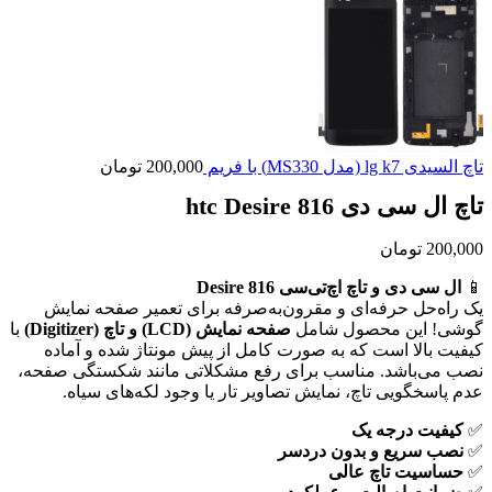
تاچ السیدی lg k7 (مدل MS330) با فریم
200,000
تومان
تاچ ال سی دی htc Desire 816
200,000
تومان
📱
ال سی دی و تاچ اچ‌تی‌سی Desire 816
یک راه‌حل حرفه‌ای و مقرون‌به‌صرفه برای تعمیر صفحه نمایش
گوشی! این محصول شامل
صفحه نمایش (LCD) و تاچ (Digitizer)
با
کیفیت بالا است که به صورت کامل از پیش مونتاژ شده و آماده
نصب می‌باشد. مناسب برای رفع مشکلاتی مانند شکستگی صفحه،
عدم پاسخگویی تاچ، نمایش تصاویر تار یا وجود لکه‌های سیاه.
✅
کیفیت درجه یک
✅
نصب سریع و بدون دردسر
✅
حساسیت تاچ عالی