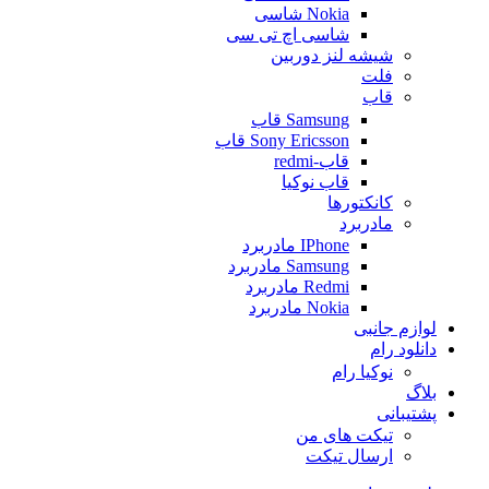
Nokia شاسی
شاسی اچ تی سی
شیشه لنز دوربین
فلت
قاب
Samsung قاب
Sony Ericsson قاب
قاب-redmi
قاب نوکیا
کانکتورها
مادربرد
IPhone مادربرد
Samsung مادربرد
Redmi مادربرد
Nokia مادربرد
لوازم جانبی
دانلود رام
نوکیا رام
بلاگ
پشتیبانی
تیکت های من
ارسال تیکت