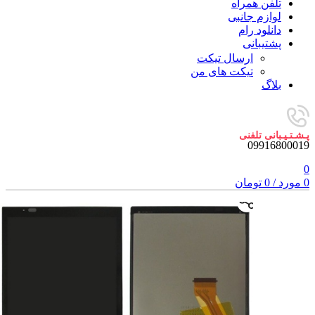
تلفن همراه
لوازم جانبی
دانلود رام
پشتیبانی
ارسال تیکت
تیکت های من
بلاگ
پـشـتـیـبانی تلفنی
09916800019
0
0
مورد
/
0
تومان