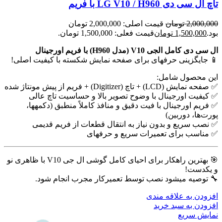
تاچ ال سی دی LG V10 / H960 با فریم
2,000,000
تومان
قیمت اصلی: 2,000,000 تومان
بود.
1,500,000
تومان
قیمت فعلی: 1,500,000 تومان.
ال سی دی کامل الجی V10 (مدل H960) با فریم اورجینال
📱 جایگزینی حرفهای برای صفحه نمایش شکسته با کیفیت اصلی!
این محصول شامل:
✅ صفحه نمایش (LCD) + تاچ (Digitizer) + فریم از پیش مونتاژ شده
✅ کیفیت اورجینال با وضوح تصویر بالا و حساسیت تاچ عالی
✅ فریم اورجینال با فیت دقیق و منافذ کاملاً منطبق (دکمهها،
پورت‌ها، دوربین)
✅ نصب سریع و بدون نیاز به انتقال قطعات از فریم قدیمی
✅ مناسب برای تعمیرات سریع و حرفهای
🎯 بهترین راهکار برای احیای کامل گوشی ال جی V10 با ظاهری نو
و یکدست!
🔧 توصیه میشود نصب توسط تعمیرکار مجرب انجام شود.
افزودن به علاقه مندی
افزودن به سبد خرید
نمایش سریع