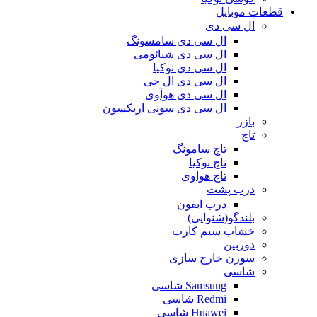
قطعات موبایل
ال سی دی
ال سی دی سامسونگ
ال سی دی شیائومی
ال سی دی نوکیا
ال سی دی ال جی
ال سی دی هوآوی
ال سی دی سونی اریکسون
بازر
تاچ
تاچ سامونگ
تاچ نوکیا
تاچ هواوی
درب پشت
درب ایفون
بلندگو(شنوایی)
خشاب سیم کارت
دوربین
سوزن خارج سازی
شاسی
Samsung شاسی
Redmi شاسی
Huawei شاسی