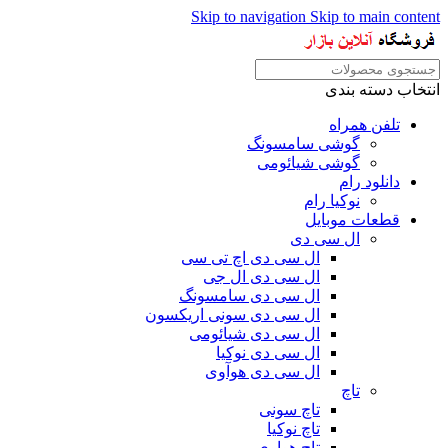
Skip to navigation
Skip to main content
انتخاب دسته بندی
تلفن همراه
گوشی سامسونگ
گوشی شیائومی
دانلود رام
نوکیا رام
قطعات موبایل
ال سی دی
ال سی دی اچ تی سی
ال سی دی ال جی
ال سی دی سامسونگ
ال سی دی سونی اریکسون
ال سی دی شیائومی
ال سی دی نوکیا
ال سی دی هوآوی
تاچ
تاچ سونی
تاچ نوکیا
تاچ هواوی