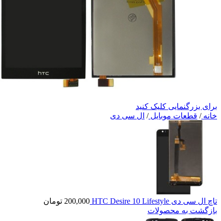
برای بزرگنمایی کلیک کنید
خانه
/
قطعات موبایل
/
ال سی دی
تاچ ال سی دی HTC Desire 10 Lifestyle
200,000
تومان
بازگشت به محصولات