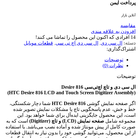
پرداخت ایمن
آنلاین بازار
مقايسه
افزودن به علاقه مندی
14
افرادی که اکنون این محصول را تماشا می کنند!
دسته:
ال سی دی
,
ال سی دی اچ تی سی
,
قطعات موبایل
اشتراک‌گذاری:
توضیحات
نظرات (0)
توضیحات
ال سی دی و تاچ اچ‌تی‌سی Desire 816
(HTC Desire 816 LCD and Touch Screen Digitizer Assembly)
اگر صفحه نمایش گوشی
HTC Desire 816
شما دچار شکستگی،
خط و خش، عدم پاسخگویی تاچ یا مشکلات نمایش تصویر شده
است، این محصول جایگزینی ایده‌آل برای شما خواهد بود. این
مجموعه شامل
صفحه نمایش (LCD) و تاچ (Digitizer)
است که به
صورت کامل از پیش مونتاژ شده و آماده نصب می‌باشد. با استفاده
از این محصول، می‌توانید گوشی خود را بدون نیاز به انتقال قطعات