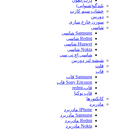
درب ایفون
بلندگو(شنوایی)
خشاب سیم کارت
دوربین
سوزن خارج سازی
شاسی
Samsung شاسی
Redmi شاسی
Huawei شاسی
Nokia شاسی
شاسی اچ تی سی
شیشه لنز دوربین
فلت
قاب
Samsung قاب
Sony Ericsson قاب
قاب-redmi
قاب نوکیا
کانکتورها
مادربرد
IPhone مادربرد
Samsung مادربرد
Redmi مادربرد
Nokia مادربرد