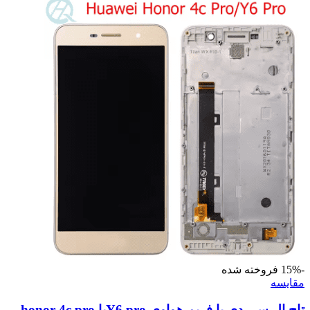
-15%
فروخته شده
مقايسه
تاچ ال سی دی با فریم هواوی Y6 proیا honor 4c pro