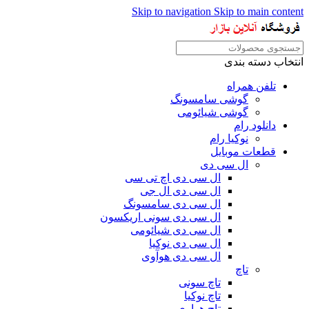
Skip to navigation
Skip to main content
انتخاب دسته بندی
تلفن همراه
گوشی سامسونگ
گوشی شیائومی
دانلود رام
نوکیا رام
قطعات موبایل
ال سی دی
ال سی دی اچ تی سی
ال سی دی ال جی
ال سی دی سامسونگ
ال سی دی سونی اریکسون
ال سی دی شیائومی
ال سی دی نوکیا
ال سی دی هوآوی
تاچ
تاچ سونی
تاچ نوکیا
تاچ هواوی