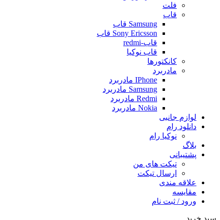
فلت
قاب
Samsung قاب
Sony Ericsson قاب
قاب-redmi
قاب نوکیا
کانکتورها
مادربرد
IPhone مادربرد
Samsung مادربرد
Redmi مادربرد
Nokia مادربرد
لوازم جانبی
دانلود رام
نوکیا رام
بلاگ
پشتیبانی
تیکت های من
ارسال تیکت
علاقه مندی
مقايسه
ورود / ثبت نام
سبد خرید