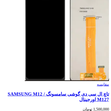
مقايسه
تاچ ال سی دی گوشی سامسونگ SAMSUNG M12 /
M127 اورجینال
1,500,000
تومان