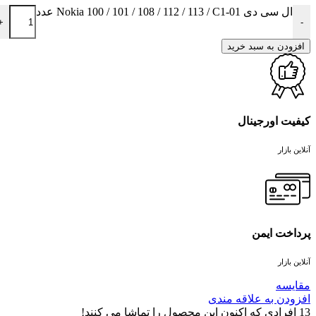
ال سی دی Nokia 100 / 101 / 108 / 112 / 113 / C1-01 عدد
+
-
افزودن به سبد خرید
کیفیت اورجینال
آنلاین بازار
پرداخت ایمن
آنلاین بازار
مقايسه
افزودن به علاقه مندی
13
افرادی که اکنون این محصول را تماشا می کنند!