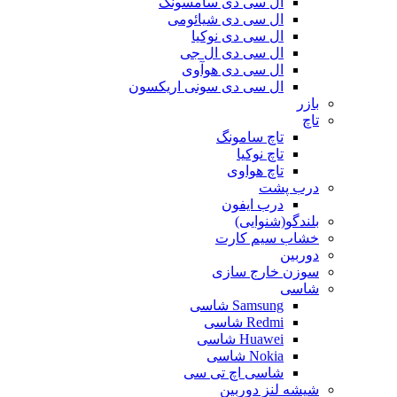
ال سی دی سامسونگ
ال سی دی شیائومی
ال سی دی نوکیا
ال سی دی ال جی
ال سی دی هوآوی
ال سی دی سونی اریکسون
بازر
تاچ
تاچ سامونگ
تاچ نوکیا
تاچ هواوی
درب پشت
درب ایفون
بلندگو(شنوایی)
خشاب سیم کارت
دوربین
سوزن خارج سازی
شاسی
Samsung شاسی
Redmi شاسی
Huawei شاسی
Nokia شاسی
شاسی اچ تی سی
شیشه لنز دوربین