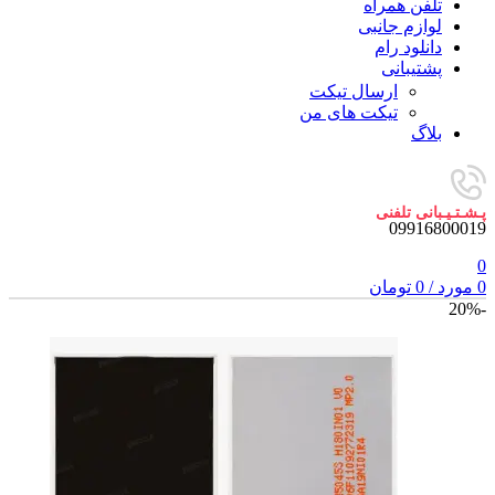
تلفن همراه
لوازم جانبی
دانلود رام
پشتیبانی
ارسال تیکت
تیکت های من
بلاگ
پـشـتـیـبانی تلفنی
09916800019
0
0
مورد
/
0
تومان
-20%