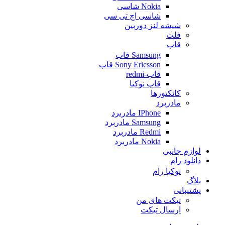
Nokia شاسی
شاسی اچ تی سی
شیشه لنز دوربین
فلت
قاب
Samsung قاب
Sony Ericsson قاب
قاب-redmi
قاب نوکیا
کانکتورها
مادربرد
IPhone مادربرد
Samsung مادربرد
Redmi مادربرد
Nokia مادربرد
لوازم جانبی
دانلود رام
نوکیا رام
بلاگ
پشتیبانی
تیکت های من
ارسال تیکت