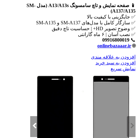
📱 صفحه نمایش و تاچ سامسونگ A13/A13s (مدل SM-
A137/A135)
✅ جایگزینی با کیفیت بالا
✅ سازگار کامل با مدل‌های SM-A137 و SM-A135
✅ وضوح تصویر HD+ | حساسیت تاچ دقیق
✅ نصب آسان | ۶ ماه گارانتی
09916800019
📞
onlinebazaaar.ir
🌐
افزودن به علاقه مندی
افزودن به سبد خرید
نمایش سریع