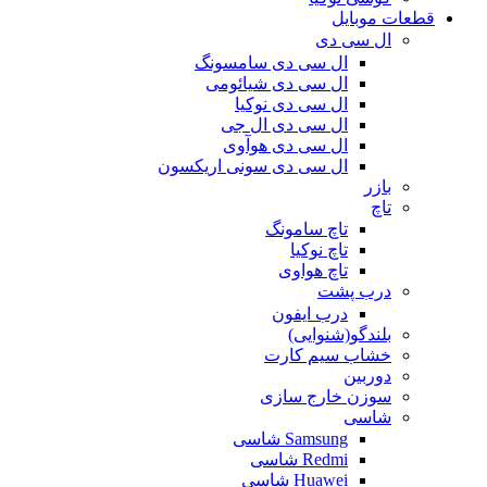
قطعات موبایل
ال سی دی
ال سی دی سامسونگ
ال سی دی شیائومی
ال سی دی نوکیا
ال سی دی ال جی
ال سی دی هوآوی
ال سی دی سونی اریکسون
بازر
تاچ
تاچ سامونگ
تاچ نوکیا
تاچ هواوی
درب پشت
درب ایفون
بلندگو(شنوایی)
خشاب سیم کارت
دوربین
سوزن خارج سازی
شاسی
Samsung شاسی
Redmi شاسی
Huawei شاسی