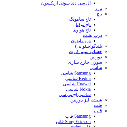
ال سی دی سونی اریکسون
بازر
تاچ
تاچ سامونگ
تاچ نوکیا
تاچ هواوی
درب پشت
درب ایفون
بلندگو(شنوایی)
خشاب سیم کارت
دوربین
سوزن خارج سازی
شاسی
Samsung شاسی
Redmi شاسی
Huawei شاسی
Nokia شاسی
شاسی اچ تی سی
شیشه لنز دوربین
فلت
قاب
Samsung قاب
Sony Ericsson قاب
قاب-redmi