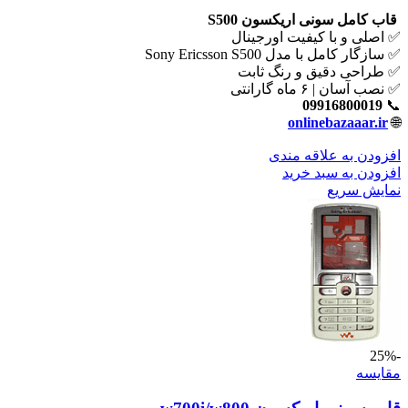
قاب کامل سونی اریکسون S500
✅ اصلی و با کیفیت اورجینال
✅ سازگار کامل با مدل Sony Ericsson S500
✅ طراحی دقیق و رنگ ثابت
✅ نصب آسان | ۶ ماه گارانتی
09916800019
📞
onlinebazaaar.ir
🌐
افزودن به علاقه مندی
افزودن به سبد خرید
نمایش سریع
-25%
مقايسه