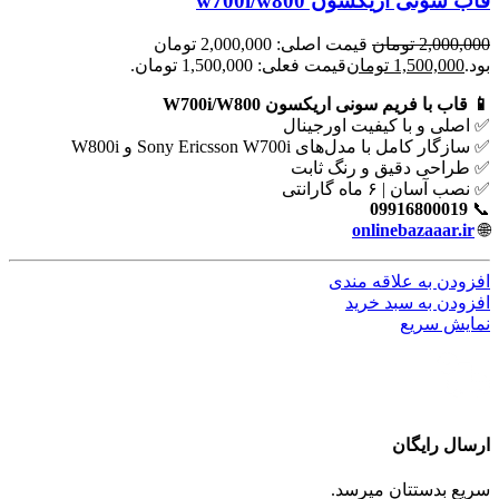
قاب سونی اریکسون w700i/w800
2,000,000
تومان
قیمت اصلی: 2,000,000 تومان
بود.
1,500,000
تومان
قیمت فعلی: 1,500,000 تومان.
📱 قاب با فریم سونی اریکسون W700i/W800
✅ اصلی و با کیفیت اورجینال
✅ سازگار کامل با مدل‌های Sony Ericsson W700i و W800i
✅ طراحی دقیق و رنگ ثابت
✅ نصب آسان | ۶ ماه گارانتی
09916800019
📞
onlinebazaaar.ir
🌐
افزودن به علاقه مندی
افزودن به سبد خرید
نمایش سریع
ارسال رایگان
سریع بدستتان میرسد.