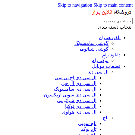
Skip to navigation
Skip to main content
انتخاب دسته بندی
تلفن همراه
گوشی سامسونگ
گوشی شیائومی
دانلود رام
نوکیا رام
قطعات موبایل
ال سی دی
ال سی دی اچ تی سی
ال سی دی ال جی
ال سی دی سامسونگ
ال سی دی سونی اریکسون
ال سی دی شیائومی
ال سی دی نوکیا
ال سی دی هوآوی
تاچ
تاچ سونی
تاچ نوکیا
تاچ هواوی