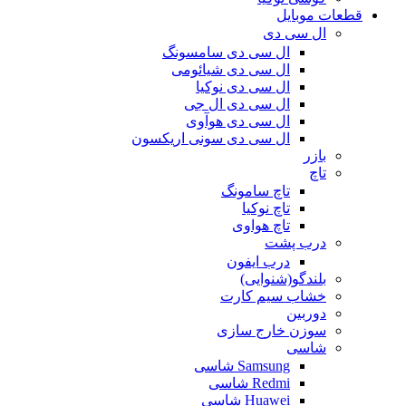
قطعات موبایل
ال سی دی
ال سی دی سامسونگ
ال سی دی شیائومی
ال سی دی نوکیا
ال سی دی ال جی
ال سی دی هوآوی
ال سی دی سونی اریکسون
بازر
تاچ
تاچ سامونگ
تاچ نوکیا
تاچ هواوی
درب پشت
درب ایفون
بلندگو(شنوایی)
خشاب سیم کارت
دوربین
سوزن خارج سازی
شاسی
Samsung شاسی
Redmi شاسی
Huawei شاسی