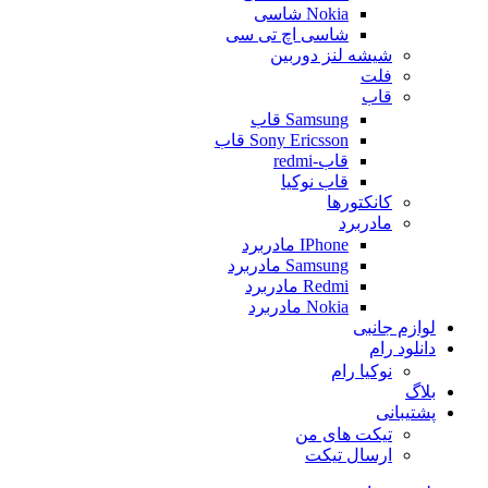
Nokia شاسی
شاسی اچ تی سی
شیشه لنز دوربین
فلت
قاب
Samsung قاب
Sony Ericsson قاب
قاب-redmi
قاب نوکیا
کانکتورها
مادربرد
IPhone مادربرد
Samsung مادربرد
Redmi مادربرد
Nokia مادربرد
لوازم جانبی
دانلود رام
نوکیا رام
بلاگ
پشتیبانی
تیکت های من
ارسال تیکت