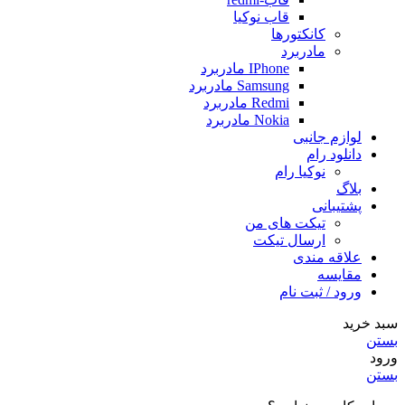
قاب نوکیا
کانکتورها
مادربرد
IPhone مادربرد
Samsung مادربرد
Redmi مادربرد
Nokia مادربرد
لوازم جانبی
دانلود رام
نوکیا رام
بلاگ
پشتیبانی
تیکت های من
ارسال تیکت
علاقه مندی
مقايسه
ورود / ثبت نام
سبد خرید
بستن
ورود
بستن