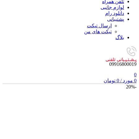
تلفن همراه
لوازم جانبی
دانلود رام
پشتیبانی
ارسال تیکت
تیکت های من
بلاگ
پـشـتـیـبانی تلفنی
09916800019
0
0
مورد
/
0
تومان
-20%