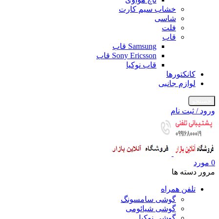
خشاب سیم کارت
شاسی
فلت
قاب
Samsung قاب
Sony Ericsson قاب
قاب نوکیا
کانکتورها
لوازم جانبی
جستجو
ورود / ثبت نام
0
مورد
مرور دسته ها
تلفن همراه
گوشی سامسونگ
گوشی شیائومی
گوشی نوکیا