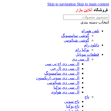
Skip to navigation
Skip to main content
انتخاب دسته بندی
تلفن همراه
گوشی سامسونگ
گوشی شیائومی
دانلود رام
نوکیا رام
قطعات موبایل
ال سی دی
ال سی دی اچ تی سی
ال سی دی ال جی
ال سی دی سامسونگ
ال سی دی سونی اریکسون
ال سی دی شیائومی
ال سی دی نوکیا
ال سی دی هوآوی
تاچ
تاچ سونی
تاچ نوکیا
تاچ هواوی