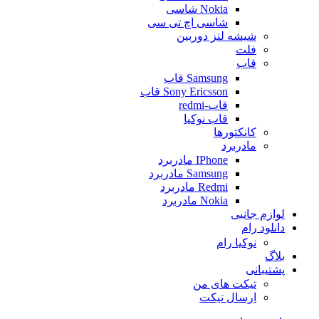
Nokia شاسی
شاسی اچ تی سی
شیشه لنز دوربین
فلت
قاب
Samsung قاب
Sony Ericsson قاب
قاب-redmi
قاب نوکیا
کانکتورها
مادربرد
IPhone مادربرد
Samsung مادربرد
Redmi مادربرد
Nokia مادربرد
لوازم جانبی
دانلود رام
نوکیا رام
بلاگ
پشتیبانی
تیکت های من
ارسال تیکت