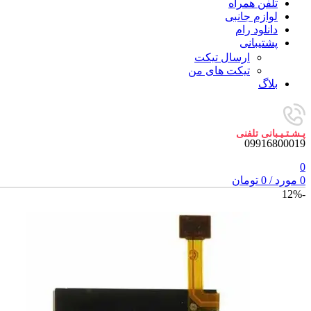
تلفن همراه
لوازم جانبی
دانلود رام
پشتیبانی
ارسال تیکت
تیکت های من
بلاگ
پـشـتـیـبانی تلفنی
09916800019
0
0
مورد
/
0
تومان
-12%