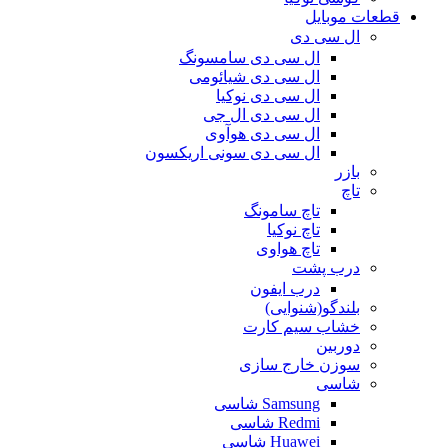
قطعات موبایل
ال سی دی
ال سی دی سامسونگ
ال سی دی شیائومی
ال سی دی نوکیا
ال سی دی ال جی
ال سی دی هوآوی
ال سی دی سونی اریکسون
بازر
تاچ
تاچ سامونگ
تاچ نوکیا
تاچ هواوی
درب پشت
درب ایفون
بلندگو(شنوایی)
خشاب سیم کارت
دوربین
سوزن خارج سازی
شاسی
Samsung شاسی
Redmi شاسی
Huawei شاسی