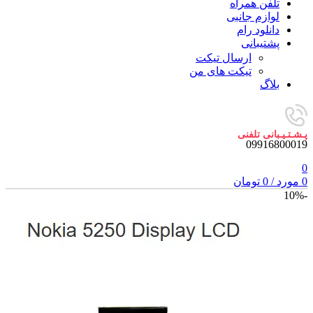
تلفن همراه
لوازم جانبی
دانلود رام
پشتیبانی
ارسال تیکت
تیکت های من
بلاگ
پـشـتـیـبانی تلفنی
09916800019
0
0
مورد
/
0
تومان
-10%