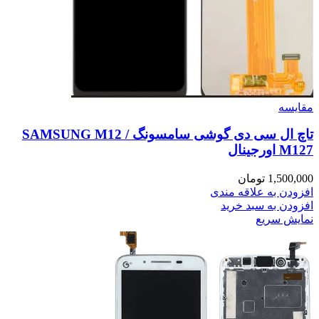
مقايسه
تاچ ال سی دی گوشی سامسونگ SAMSUNG M12 /
M127 اورجینال
1,500,000
تومان
افزودن به علاقه مندی
افزودن به سبد خرید
نمایش سریع