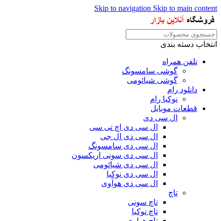
Skip to navigation
Skip to main content
انتخاب دسته بندی
تلفن همراه
گوشی سامسونگ
گوشی شیائومی
دانلود رام
نوکیا رام
قطعات موبایل
ال سی دی
ال سی دی اچ تی سی
ال سی دی ال جی
ال سی دی سامسونگ
ال سی دی سونی اریکسون
ال سی دی شیائومی
ال سی دی نوکیا
ال سی دی هوآوی
تاچ
تاچ سونی
تاچ نوکیا
تاچ هواوی