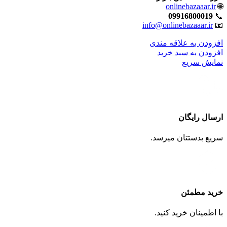
onlinebazaaar.ir
🌐
09916800019
📞
info@onlinebazaaar.ir
📧
افزودن به علاقه مندی
افزودن به سبد خرید
نمایش سریع
ارسال رایگان
سریع بدستتان میرسد.
خرید مطمئن
با اطمینان خرید کنید.