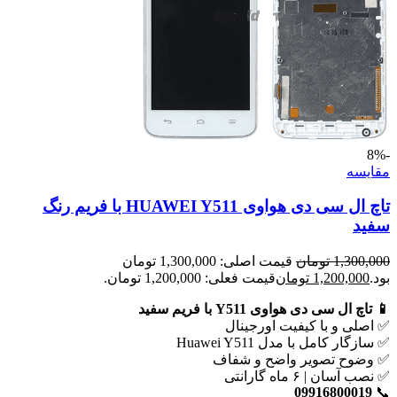
-8%
مقايسه
تاچ ال سی دی هواوی HUAWEI Y511 با فریم رنگ
سفید
1,300,000
تومان
قیمت اصلی: 1,300,000 تومان
بود.
1,200,000
تومان
قیمت فعلی: 1,200,000 تومان.
📱 تاچ ال سی دی هواوی Y511 با فریم سفید
✅ اصلی و با کیفیت اورجینال
✅ سازگار کامل با مدل Huawei Y511
✅ وضوح تصویر واضح و شفاف
✅ نصب آسان | ۶ ماه گارانتی
09916800019
📞