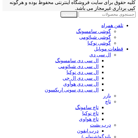
کلیه حقوق برای سایت فروشگاه اینترنتی محفوظ بوده و هرگونه
کپی برداری غیرمجاز می باشد.
جستجو
تلفن همراه
گوشی سامسونگ
گوشی شیائومی
گوشی نوکیا
قطعات موبایل
ال سی دی
ال سی دی سامسونگ
ال سی دی شیائومی
ال سی دی نوکیا
ال سی دی ال جی
ال سی دی هوآوی
ال سی دی سونی اریکسون
بازر
تاچ
تاچ سامونگ
تاچ نوکیا
تاچ هواوی
درب پشت
درب ایفون
بلندگو(شنوایی)