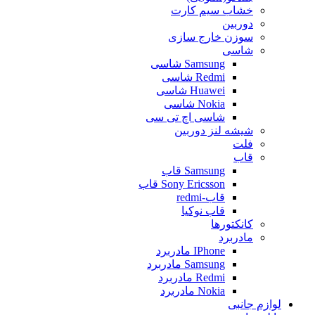
خشاب سیم کارت
دوربین
سوزن خارج سازی
شاسی
Samsung شاسی
Redmi شاسی
Huawei شاسی
Nokia شاسی
شاسی اچ تی سی
شیشه لنز دوربین
فلت
قاب
Samsung قاب
Sony Ericsson قاب
قاب-redmi
قاب نوکیا
کانکتورها
مادربرد
IPhone مادربرد
Samsung مادربرد
Redmi مادربرد
Nokia مادربرد
لوازم جانبی