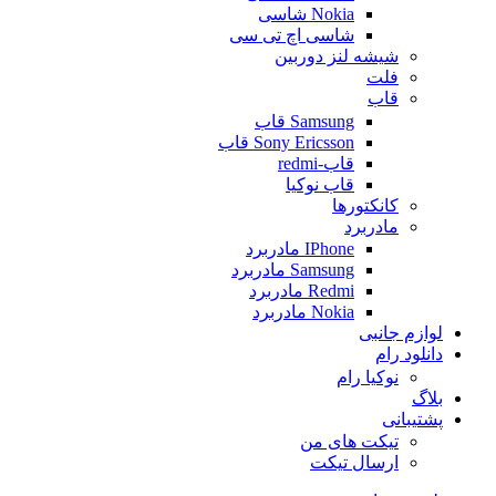
Nokia شاسی
شاسی اچ تی سی
شیشه لنز دوربین
فلت
قاب
Samsung قاب
Sony Ericsson قاب
قاب-redmi
قاب نوکیا
کانکتورها
مادربرد
IPhone مادربرد
Samsung مادربرد
Redmi مادربرد
Nokia مادربرد
لوازم جانبی
دانلود رام
نوکیا رام
بلاگ
پشتیبانی
تیکت های من
ارسال تیکت