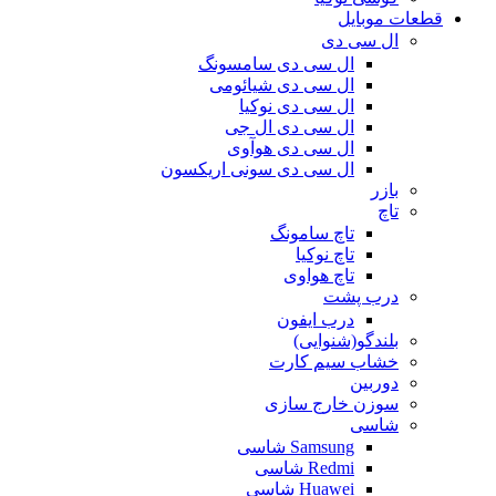
قطعات موبایل
ال سی دی
ال سی دی سامسونگ
ال سی دی شیائومی
ال سی دی نوکیا
ال سی دی ال جی
ال سی دی هوآوی
ال سی دی سونی اریکسون
بازر
تاچ
تاچ سامونگ
تاچ نوکیا
تاچ هواوی
درب پشت
درب ایفون
بلندگو(شنوایی)
خشاب سیم کارت
دوربین
سوزن خارج سازی
شاسی
Samsung شاسی
Redmi شاسی
Huawei شاسی