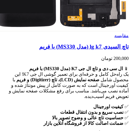
مقايسه
تاچ السیدی lg k7 (مدل MS330) با فریم
200,000
تومان
📱
ال سی دی و تاچ ال جی K7 (مدل MS330) با فریم
یک راه‌حل کامل و حرفه‌ای برای تعمیر گوشی ال جی K7! این
محصول شامل
صفحه نمایش (LCD)، تاچ (Digitizer) و فریم
با
کیفیت اورجینال است که به صورت کامل از پیش مونتاژ شده و
آماده نصب می‌باشد. مناسب برای رفع مشکلات صفحه نمایش و
تعویض فریم آسیب‌دیده.
✅
کیفیت اورجینال
✅
نصب سریع و بدون انتقال قطعات
✅
حساسیت تاچ عالی و وضوح تصویر بالا
✅
ضمانت اصالت کالا از فروشگاه آنلاین بازار