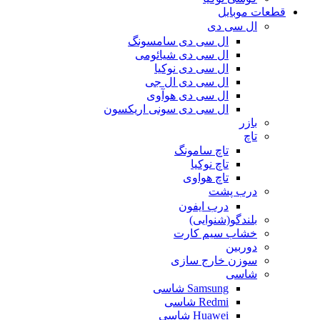
قطعات موبایل
ال سی دی
ال سی دی سامسونگ
ال سی دی شیائومی
ال سی دی نوکیا
ال سی دی ال جی
ال سی دی هوآوی
ال سی دی سونی اریکسون
بازر
تاچ
تاچ سامونگ
تاچ نوکیا
تاچ هواوی
درب پشت
درب ایفون
بلندگو(شنوایی)
خشاب سیم کارت
دوربین
سوزن خارج سازی
شاسی
Samsung شاسی
Redmi شاسی
Huawei شاسی