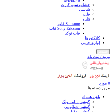
خشاب سیم کارت
شاسی
فلت
قاب
Samsung قاب
Sony Ericsson قاب
قاب نوکیا
کانکتورها
لوازم جانبی
جستجو
ورود / ثبت نام
0
مورد
مرور دسته ها
تلفن همراه
گوشی سامسونگ
گوشی شیائومی
گوشی نوکیا