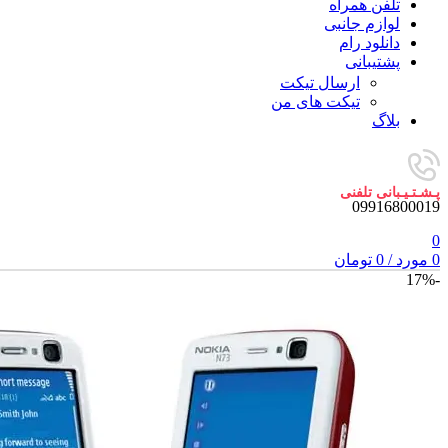
تلفن همراه
لوازم جانبی
دانلود رام
پشتیبانی
ارسال تیکت
تیکت های من
بلاگ
پـشـتـیـبانی تلفنی
09916800019
0
0
مورد
/
0
تومان
-17%