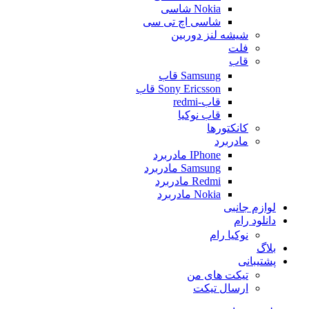
Nokia شاسی
شاسی اچ تی سی
شیشه لنز دوربین
فلت
قاب
Samsung قاب
Sony Ericsson قاب
قاب-redmi
قاب نوکیا
کانکتورها
مادربرد
IPhone مادربرد
Samsung مادربرد
Redmi مادربرد
Nokia مادربرد
لوازم جانبی
دانلود رام
نوکیا رام
بلاگ
پشتیبانی
تیکت های من
ارسال تیکت