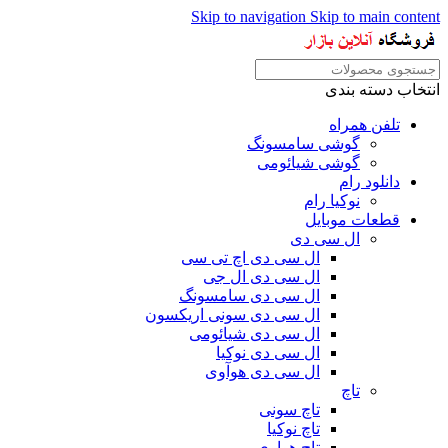
Skip to navigation
Skip to main content
انتخاب دسته بندی
تلفن همراه
گوشی سامسونگ
گوشی شیائومی
دانلود رام
نوکیا رام
قطعات موبایل
ال سی دی
ال سی دی اچ تی سی
ال سی دی ال جی
ال سی دی سامسونگ
ال سی دی سونی اریکسون
ال سی دی شیائومی
ال سی دی نوکیا
ال سی دی هوآوی
تاچ
تاچ سونی
تاچ نوکیا
تاچ هواوی